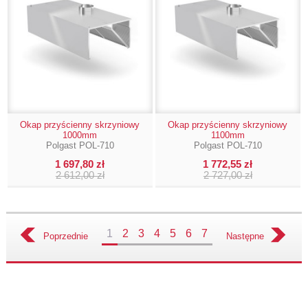
Okap przyścienny skrzyniowy
Okap przyścienny skrzyniowy
1000mm
1100mm
Polgast POL-710
Polgast POL-710
1 697,80 zł
1 772,55 zł
2 612,00 zł
2 727,00 zł
1
2
3
4
5
6
7
Poprzednie
Następne