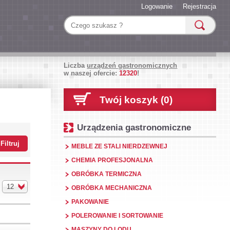
Logowanie
Rejestracja
Liczba
urządzeń gastronomicznych
w naszej ofercie:
12320
!
Twój koszyk (0)
Urządzenia gastronomiczne
MEBLE ZE STALI NIERDZEWNEJ
CHEMIA PROFESJONALNA
OBRÓBKA TERMICZNA
12
OBRÓBKA MECHANICZNA
PAKOWANIE
POLEROWANIE I SORTOWANIE
MASZYNY DO LODU