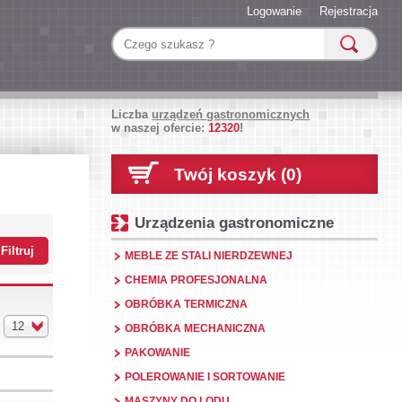
Logowanie
Rejestracja
Liczba
urządzeń gastronomicznych
w naszej ofercie:
12320
!
Twój koszyk (0)
Urządzenia gastronomiczne
MEBLE ZE STALI NIERDZEWNEJ
CHEMIA PROFESJONALNA
OBRÓBKA TERMICZNA
12
OBRÓBKA MECHANICZNA
PAKOWANIE
POLEROWANIE I SORTOWANIE
MASZYNY DO LODU