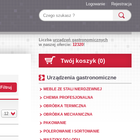
Logowanie
Rejestracja
Liczba
urządzeń gastronomicznych
w naszej ofercie:
12320
!
Twój koszyk (0)
Urządzenia gastronomiczne
MEBLE ZE STALI NIERDZEWNEJ
CHEMIA PROFESJONALNA
OBRÓBKA TERMICZNA
12
OBRÓBKA MECHANICZNA
PAKOWANIE
POLEROWANIE I SORTOWANIE
MASZYNY DO LODU