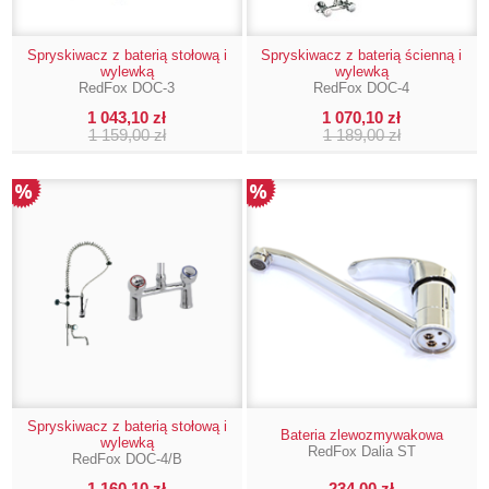
Spryskiwacz z baterią stołową i
Spryskiwacz z baterią ścienną i
wylewką
wylewką
RedFox DOC-3
RedFox DOC-4
1 043,10 zł
1 070,10 zł
1 159,00 zł
1 189,00 zł
Spryskiwacz z baterią stołową i
Bateria zlewozmywakowa
wylewką
RedFox Dalia ST
RedFox DOC-4/B