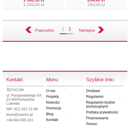
1 160,10 zł
234,00 zł
1 289,00 zł
260,00 zł
1
2
Poprzednie
Następne
Kontakt
Menu
Szybkie linki
TECHCON
O nas
Dostawa
ul. Poniatowskiego 5A
Projekty
Regulamin
22-600
Tomaszów
Nowości
Regulamin kodów
Lubelski
promocyjnych
Promocje
NIP: 921-102-72-88
Polityka prywatności
Blog
biuro@careho.pl
Finansowanie
Kontakt
+48 664 005 415
Pomoc