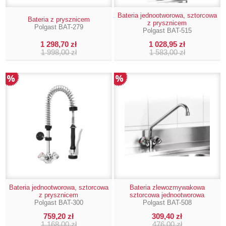
Bateria jednootworowa, sztorcowa
Bateria z prysznicem
z prysznicem
Polgast BAT-279
Polgast BAT-515
1 298,70 zł
1 028,95 zł
1 998,00 zł
1 583,00 zł
Bateria jednootworowa, sztorcowa
Bateria zlewozmywakowa
z prysznicem
sztorcowa jednootworowa
Polgast BAT-300
Polgast BAT-508
759,20 zł
309,40 zł
1 168,00 zł
476,00 zł