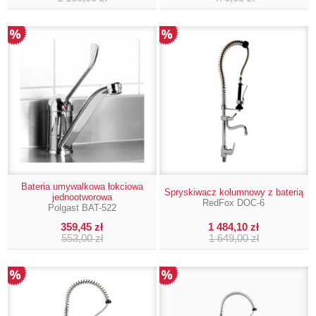
Bateria umywalkowa łokciowa
Spryskiwacz kolumnowy z baterią
jednootworowa
RedFox DOC-6
Polgast BAT-522
359,45 zł
1 484,10 zł
553,00 zł
1 649,00 zł