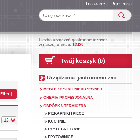
Logowanie
Rejestracja
Liczba
urządzeń gastronomicznych
w naszej ofercie:
12320
!
Twój koszyk (0)
Urządzenia gastronomiczne
MEBLE ZE STALI NIERDZEWNEJ
CHEMIA PROFESJONALNA
OBRÓBKA TERMICZNA
PIEKARNIKI I PIECE
12
KUCHNIE
PŁYTY GRILLOWE
FRYTOWNICE