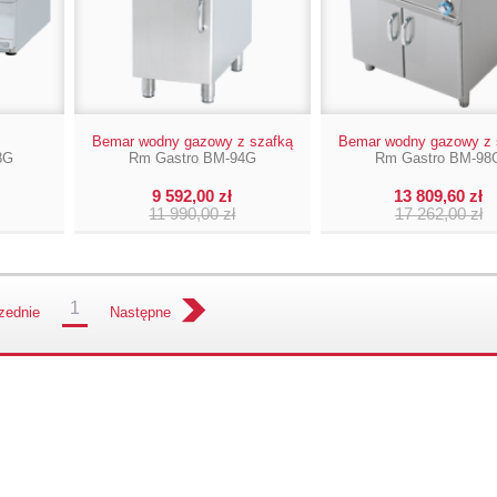
Bemar wodny gazowy z szafką
Bemar wodny gazowy z 
8G
Rm Gastro BM-94G
Rm Gastro BM-98
9 592,00 zł
13 809,60 zł
11 990,00 zł
17 262,00 zł
1
zednie
Następne