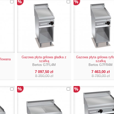
Gazowa płyta grilowa gładka z
Gazowa płyta grilowa ryf
yflowana
szafką
szafką
Bertos G7FL4M
Bertos G7FR4M
7 097,50 zł
7 463,00 zł
8 350,00 zł
8 780,00 zł