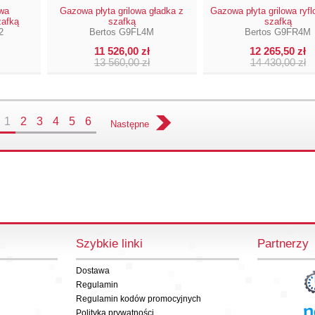
owa
Gazowa płyta grilowa gładka z
Gazowa płyta grilowa ryf
zafką
szafką
szafką
2
Bertos G9FL4M
Bertos G9FR4M
11 526,00 zł
12 265,50 zł
13 560,00 zł
14 430,00 zł
1
2
3
4
5
6
Następne
Szybkie linki
Partnerzy
Dostawa
Regulamin
Regulamin kodów promocyjnych
Polityka prywatności