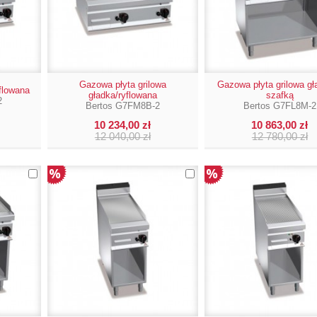
Gazowa płyta grilowa
Gazowa płyta grilowa gł
yflowana
gładka/ryflowana
szafką
2
Bertos G7FM8B-2
Bertos G7FL8M-2
10 234,00 zł
10 863,00 zł
12 040,00 zł
12 780,00 zł