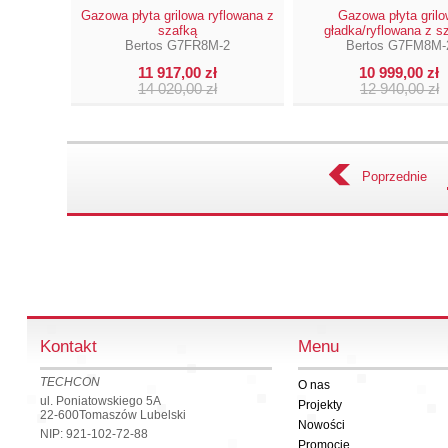
Gazowa płyta grilowa ryflowana z
Gazowa płyta gril
szafką
gładka/ryflowana z s
Bertos G7FR8M-2
Bertos G7FM8M-
11 917,00 zł
10 999,00 zł
14 020,00 zł
12 940,00 zł
Poprzednie
Kontakt
Menu
TECHCON
O nas
ul. Poniatowskiego 5A
Projekty
22-600
Tomaszów Lubelski
Nowości
NIP: 921-102-72-88
Promocje