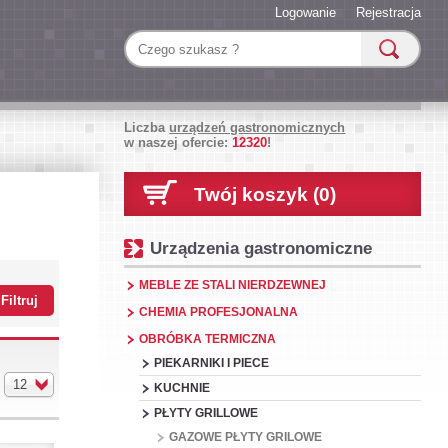
Logowanie
Rejestracja
Liczba
urządzeń gastronomicznych
w naszej ofercie:
12320
!
Twój koszyk (0)
Urządzenia gastronomiczne
MEBLE ZE STALI NIERDZEWNEJ
CHEMIA PROFESJONALNA
OBRÓBKA TERMICZNA
PIEKARNIKI I PIECE
12
KUCHNIE
PŁYTY GRILLOWE
GAZOWE PŁYTY GRILOWE