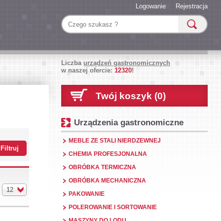
Logowanie
Rejestracja
Liczba
urządzeń gastronomicznych
w naszej ofercie:
12320
!
Twój koszyk (0)
Urządzenia gastronomiczne
MEBLE ZE STALI NIERDZEWNEJ
CHEMIA PROFESJONALNA
OBRÓBKA TERMICZNA
OBRÓBKA MECHANICZNA
12
PAKOWANIE
POLEROWANIE I SORTOWANIE
MASZYNY DO LODU