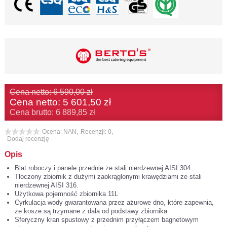
Cena netto: 6 590,00 zł
Cena netto:
5 601,50 zł
Cena brutto: 6 889,85 zł
Ocena: NAN,
Recenzji: 0,
Dodaj recenzję
Opis
Blat roboczy i panele przednie ze stali nierdzewnej AISI 304.
Tłoczony zbiornik z dużymi zaokrąglonymi krawędziami ze stali
nierdzewnej AISI 316.
Użytkowa pojemność zbiornika 11L
Cyrkulacja wody gwarantowana przez ażurowe dno, które zapewnia,
że ​​kosze są trzymane z dala od podstawy zbiornika.
Sferyczny kran spustowy z przednim przyłączem bagnetowym