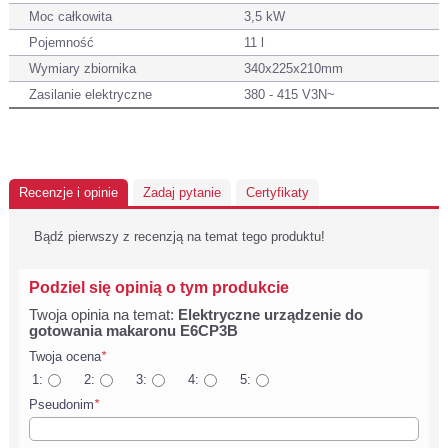
Moc całkowita
3,5 kW
Pojemność
11 l
Wymiary zbiornika
340x225x210mm
Zasilanie elektryczne
380 - 415 V3N~
Recenzje i opinie
Zadaj pytanie
Certyfikaty
Bądź pierwszy z recenzją na temat tego produktu!
Podziel się opinią o tym produkcie
Twoja opinia na temat:
Elektryczne urządzenie do
gotowania makaronu E6CP3B
Twoja ocena
*
1:
2:
3:
4:
5:
Pseudonim
*