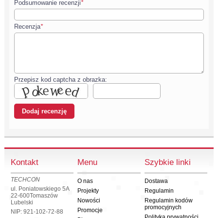
Podsumowanie recenzji
*
Recenzja
*
Przepisz kod captcha z obrazka:
Kontakt
Menu
Szybkie linki
TECHCON
O nas
Dostawa
ul. Poniatowskiego 5A
Projekty
Regulamin
22-600
Tomaszów
Nowości
Regulamin kodów
Lubelski
promocyjnych
Promocje
NIP: 921-102-72-88
Polityka prywatności