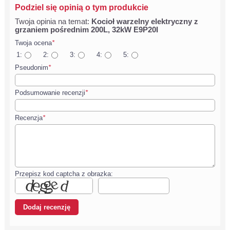
Podziel się opinią o tym produkcie
Twoja opinia na temat:
Kocioł warzelny elektryczny z
grzaniem pośrednim 200L, 32kW E9P20I
Twoja ocena
*
1:
2:
3:
4:
5:
Pseudonim
*
Podsumowanie recenzji
*
Recenzja
*
Przepisz kod captcha z obrazka: