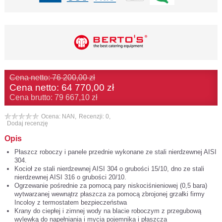
Cena netto: 76 200,00 zł
Cena netto:
64 770,00 zł
Cena brutto: 79 667,10 zł
Ocena: NAN,
Recenzji: 0,
Dodaj recenzję
Opis
Płaszcz roboczy i panele przednie wykonane ze stali nierdzewnej AISI
304.
Kocioł ze stali nierdzewnej AISI 304 o grubości 15/10, dno ze stali
nierdzewnej AISI 316 o grubości 20/10.
Ogrzewanie pośrednie za pomocą pary niskociśnieniowej (0,5 bara)
wytwarzanej wewnątrz płaszcza za pomocą zbrojonej grzałki firmy
Incoloy z termostatem bezpieczeństwa
Krany do ciepłej i zimnej wody na blacie roboczym z przegubową
wylewką do napełniania i mycia pojemnika i płaszcza