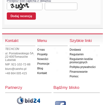
Przepisz kod captcha z obrazka:
Kontakt
Menu
Szybkie linki
TECHCON
O nas
Dostawa
ul. Poniatowskiego 5A
Projekty
Regulamin
22-600
Tomaszów
Nowości
Regulamin kodów
Lubelski
promocyjnych
Promocje
NIP: 921-102-72-88
Polityka prywatności
Blog
biuro@careho.pl
Finansowanie
Kontakt
+48 664 005 415
Pomoc
Partnerzy
Bądźmy blisko