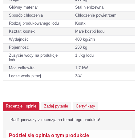
Główny materiał
Stal nierdzewna
Sposób chłodzenia
Chłodzenie powietrzem
Rodzaj produkowanego lodu
Kostki
Kształt kostek
Małe kostki lodu
Wydajność
400 kg/24h
Pojemność
250 kg
Zużycie wody na produkcje
1 l/kg lodu
lodu
Moc całkowita
1,7 kW
Łącze wody pitnej
3/4''
Recenzje i opinie
Zadaj pytanie
Certyfikaty
Bądź pierwszy z recenzją na temat tego produktu!
Podziel się opinią o tym produkcie