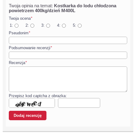
Twoja opinia na temat:
Kostkarka do lodu chłodzona
powietrzem 400kg/dzień M400L
Twoja ocena
*
1:
2:
3:
4:
5:
Pseudonim
*
Podsumowanie recenzji
*
Recenzja
*
Przepisz kod captcha z obrazka: