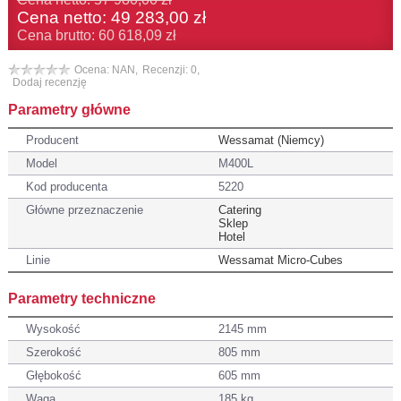
Cena netto:
49 283,00 zł
Cena brutto: 60 618,09 zł
Ocena: NAN,
Recenzji: 0,
Dodaj recenzję
Parametry główne
Producent
Wessamat (Niemcy)
Model
M400L
Kod producenta
5220
Główne przeznaczenie
Catering
Sklep
Hotel
Linie
Wessamat Micro-Cubes
Parametry techniczne
Wysokość
2145 mm
Szerokość
805 mm
Głębokość
605 mm
Waga
185 kg