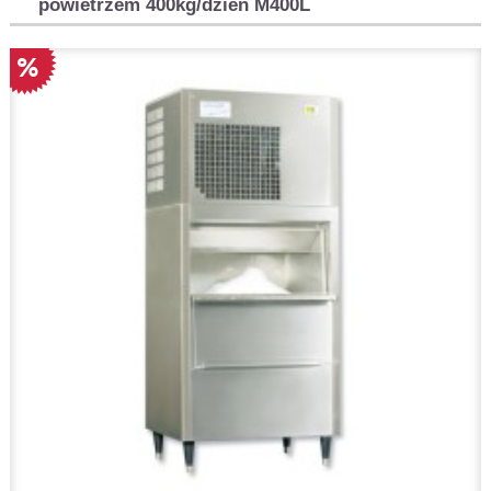
powietrzem 400kg/dzień M400L