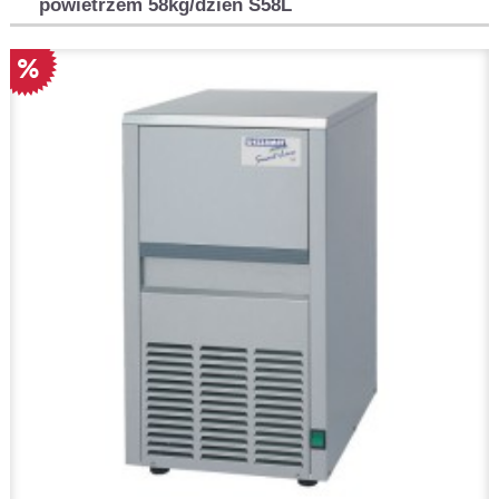
powietrzem 58kg/dzień S58L