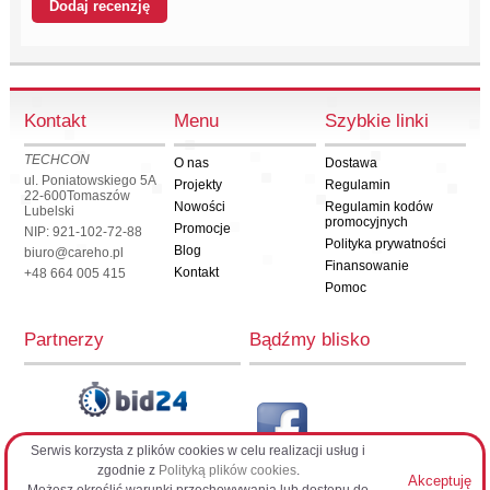
Kontakt
Menu
Szybkie linki
TECHCON
O nas
Dostawa
ul. Poniatowskiego 5A
Projekty
Regulamin
22-600
Tomaszów
Nowości
Regulamin kodów
Lubelski
promocyjnych
Promocje
NIP: 921-102-72-88
Polityka prywatności
Blog
biuro@careho.pl
Finansowanie
Kontakt
+48 664 005 415
Pomoc
Partnerzy
Bądźmy blisko
Serwis korzysta z plików cookies w celu realizacji usług i
CarehoPL
zgodnie z
Polityką plików cookies
.
Akceptuję