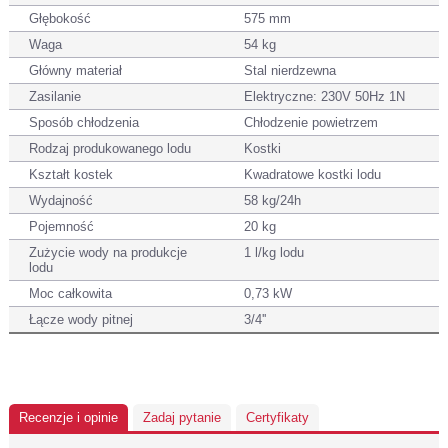
Głębokość
575 mm
Waga
54 kg
Główny materiał
Stal nierdzewna
Zasilanie
Elektryczne: 230V 50Hz 1N
Sposób chłodzenia
Chłodzenie powietrzem
Rodzaj produkowanego lodu
Kostki
Kształt kostek
Kwadratowe kostki lodu
Wydajność
58 kg/24h
Pojemność
20 kg
Zużycie wody na produkcje
1 l/kg lodu
lodu
Moc całkowita
0,73 kW
Łącze wody pitnej
3/4''
Recenzje i opinie
Zadaj pytanie
Certyfikaty