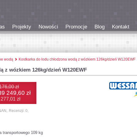
as
Projekty
Nowości
Promocje
Blog
Kontakt
one wodą
Kostkarka do lodu chłodzona wodą z wózkiem 126kg/dzień W120EWF
dą z wózkiem 126kg/dzień W120EWF
176,00 zł
39 249,60 zł
 277,01 zł
NAN,
Recenzji: 0,
 transportowego 109 kg