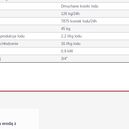
Dmuchane kostki lodu
126 kg/24h
7875 kostek lodu/24h
45 kg
produkcje lodu
2,2 l/kg lodu
chłodzenie
16 l/kg lodu
0,9 kW
j
3/4''
a wodą z