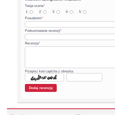
Twoja ocena
*
1:
2:
3:
4:
5:
Pseudonim
*
Podsumowanie recenzji
*
Recenzja
*
Przepisz kod captcha z obrazka: