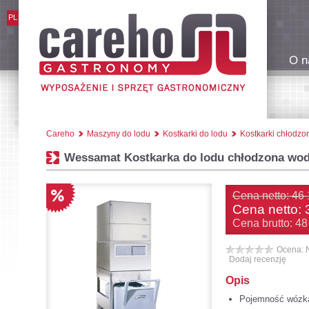
PL
O n
Careho
Maszyny do lodu
Kostkarki do lodu
Kostkarki chłodz
Wessamat Kostkarka do lodu chłodzona wo
Cena netto: 46 
Cena netto:
Cena brutto: 48
Ocena: 
Dodaj recenzję
Opis
Pojemność wózka