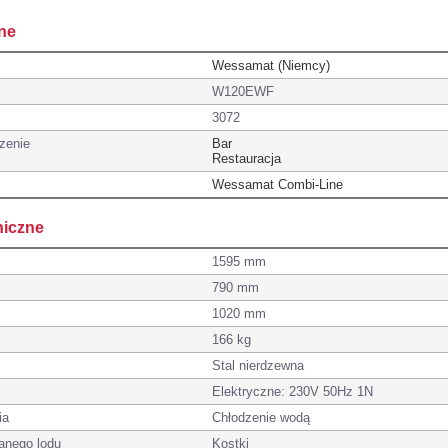
ne
Wessamat (Niemcy)
W120EWF
3072
zenie
Bar
Restauracja
Wessamat Combi-Line
niczne
1595 mm
790 mm
1020 mm
166 kg
Stal nierdzewna
Elektryczne: 230V 50Hz 1N
ia
Chłodzenie wodą
anego lodu
Kostki