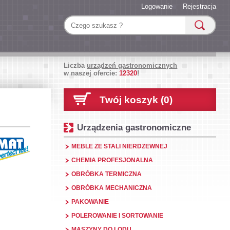
Logowanie
Rejestracja
Liczba
urządzeń gastronomicznych
w naszej ofercie:
12320
!
Twój koszyk (0)
Urządzenia gastronomiczne
MEBLE ZE STALI NIERDZEWNEJ
CHEMIA PROFESJONALNA
OBRÓBKA TERMICZNA
OBRÓBKA MECHANICZNA
PAKOWANIE
POLEROWANIE I SORTOWANIE
MASZYNY DO LODU