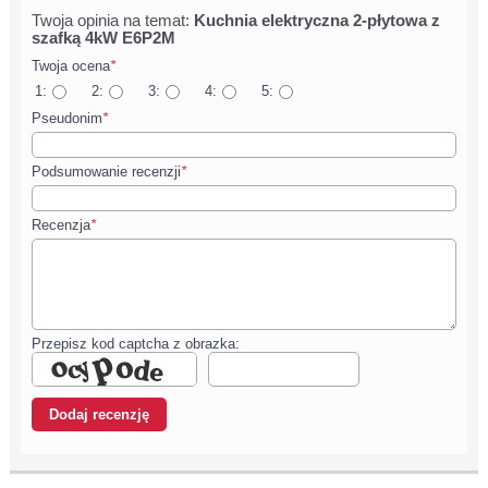
Twoja opinia na temat:
Kuchnia elektryczna 2-płytowa z
szafką 4kW E6P2M
Twoja ocena
*
1:
2:
3:
4:
5:
Pseudonim
*
Podsumowanie recenzji
*
Recenzja
*
Przepisz kod captcha z obrazka: