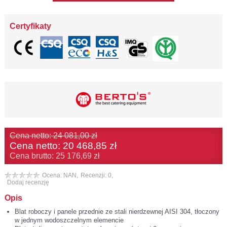
Certyfikaty
Cena netto: 24 081,00 zł
Cena netto:
20 468,85 zł
Cena brutto: 25 176,69 zł
Ocena: NAN,
Recenzji: 0,
Dodaj recenzję
Opis
Blat roboczy i panele przednie ze stali nierdzewnej AISI 304, tłoczony
w jednym wodoszczelnym elemencie