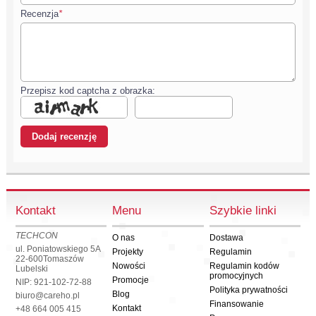
Recenzja
*
Przepisz kod captcha z obrazka:
Kontakt
Menu
Szybkie linki
TECHCON
O nas
Dostawa
ul. Poniatowskiego 5A
Projekty
Regulamin
22-600
Tomaszów
Nowości
Regulamin kodów
Lubelski
promocyjnych
Promocje
NIP: 921-102-72-88
Polityka prywatności
Blog
biuro@careho.pl
Finansowanie
Kontakt
+48 664 005 415