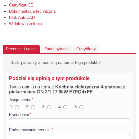
Certyfikat CE
Dokumentacja techniczna
Blok AutoCAD
Widok w przekroju
Recenzje i opinie
Zadaj pytanie
Certyfikaty
Bądź pierwszy z recenzją na temat tego produktu!
Podziel się opinią o tym produkcie
Twoja opinia na temat:
Kuchnia elektryczna 4-płytowa z
piekarnikien GN 2/1 17,9kW E7PQ4+FE
Twoja ocena
*
1:
2:
3:
4:
5:
Pseudonim
*
Podsumowanie recenzji
*