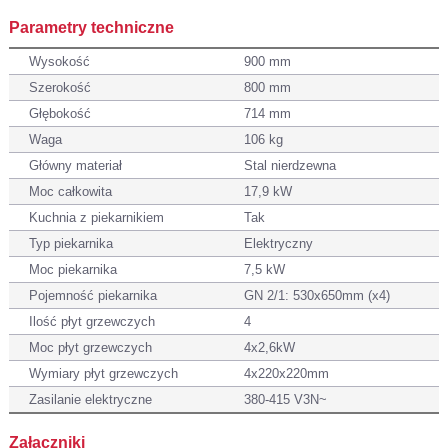
Parametry techniczne
Wysokość
900 mm
Szerokość
800 mm
Głębokość
714 mm
Waga
106 kg
Główny materiał
Stal nierdzewna
Moc całkowita
17,9 kW
Kuchnia z piekarnikiem
Tak
Typ piekarnika
Elektryczny
Moc piekarnika
7,5 kW
Pojemność piekarnika
GN 2/1: 530x650mm (x4)
Ilość płyt grzewczych
4
Moc płyt grzewczych
4x2,6kW
Wymiary płyt grzewczych
4x220x220mm
Zasilanie elektryczne
380-415 V3N~
Załączniki