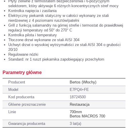
Płyty żeliwne z termostatem bezpieczeństwa i 6-pozycyjnym
selektorem, który aktywuje 6 różnych koncentrycznych stref mocy
Kontrolka napięcia i zasilania
Elektryczny piekarnik statyczny w całości wykonany ze stali
nierdzewnej z 4 poziomami rusztów/patelni
Grill z funkcją salamandry na górnej strefie i termostat do prawidłowej
regulacji temperatury od 50° do 270° C
Kontrolka pilota i temperatury
Tłoczone drzwi wykonane ze stali AISI 304
Uchwyt drzwi o wysokiej wytrzymałości ze stali AISI 304 o grubości
20/10
Regulowane nóżki
Standard: nr 1 ruszt piekarnika zapobiegający przechyłom
Parametry główne
Producent
Bertos (Włochy)
Model
E7PQ4+FE
Kod producenta
18724500
Główne przeznaczenie
Restauracja
Linie
700mm
Bertos MACROS 700
Gwarancja producenta
3 lat(a)