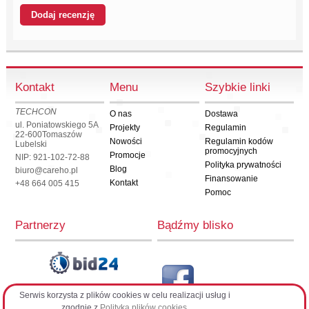
Kontakt
Menu
Szybkie linki
TECHCON
O nas
Dostawa
ul. Poniatowskiego 5A
Projekty
Regulamin
22-600
Tomaszów
Nowości
Regulamin kodów
Lubelski
promocyjnych
Promocje
NIP: 921-102-72-88
Polityka prywatności
Blog
biuro@careho.pl
Finansowanie
Kontakt
+48 664 005 415
Pomoc
Partnerzy
Bądźmy blisko
Serwis korzysta z plików cookies w celu realizacji usług i
CarehoPL
zgodnie z
Polityką plików cookies
.