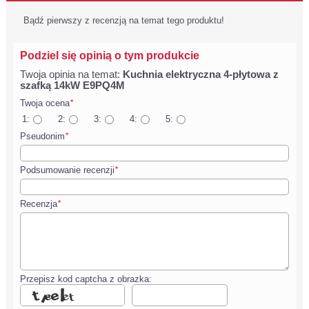
Bądź pierwszy z recenzją na temat tego produktu!
Podziel się opinią o tym produkcie
Twoja opinia na temat:
Kuchnia elektryczna 4-płytowa z
szafką 14kW E9PQ4M
Twoja ocena
*
1:
2:
3:
4:
5:
Pseudonim
*
Podsumowanie recenzji
*
Recenzja
*
Przepisz kod captcha z obrazka: