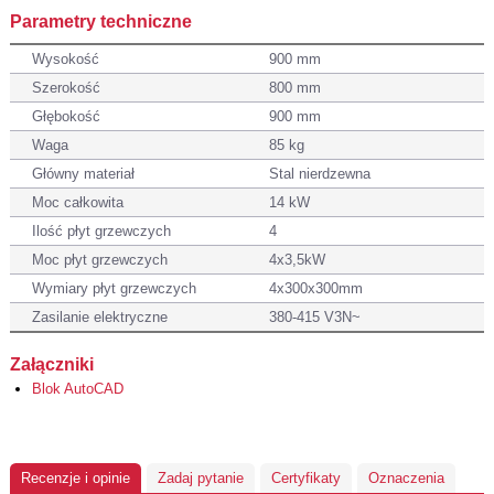
Parametry techniczne
Wysokość
900 mm
Szerokość
800 mm
Głębokość
900 mm
Waga
85 kg
Główny materiał
Stal nierdzewna
Moc całkowita
14 kW
Ilość płyt grzewczych
4
Moc płyt grzewczych
4x3,5kW
Wymiary płyt grzewczych
4x300x300mm
Zasilanie elektryczne
380-415 V3N~
Załączniki
Blok AutoCAD
Recenzje i opinie
Zadaj pytanie
Certyfikaty
Oznaczenia