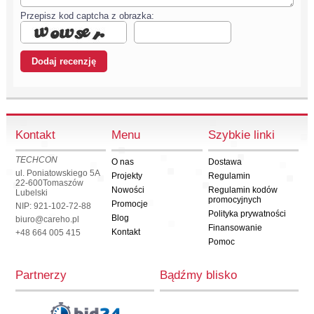
Przepisz kod captcha z obrazka:
Kontakt
Menu
Szybkie linki
TECHCON
O nas
Dostawa
ul. Poniatowskiego 5A
Projekty
Regulamin
22-600
Tomaszów
Nowości
Regulamin kodów
Lubelski
promocyjnych
Promocje
NIP: 921-102-72-88
Polityka prywatności
Blog
biuro@careho.pl
Finansowanie
Kontakt
+48 664 005 415
Pomoc
Partnerzy
Bądźmy blisko