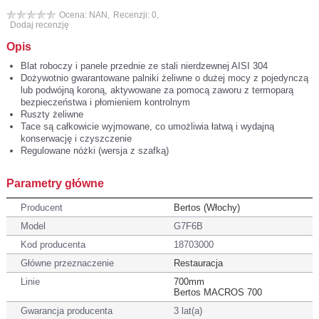
Ocena: NAN,
Recenzji: 0,
Dodaj recenzję
Opis
Blat roboczy i panele przednie ze stali nierdzewnej AISI 304
Dożywotnio gwarantowane palniki żeliwne o dużej mocy z pojedynczą
lub podwójną koroną, aktywowane za pomocą zaworu z termoparą
bezpieczeństwa i płomieniem kontrolnym
Ruszty żeliwne
Tace są całkowicie wyjmowane, co umożliwia łatwą i wydajną
konserwację i czyszczenie
Regulowane nóżki (wersja z szafką)
Parametry główne
Producent
Bertos (Włochy)
Model
G7F6B
Kod producenta
18703000
Główne przeznaczenie
Restauracja
Linie
700mm
Bertos MACROS 700
Gwarancja producenta
3 lat(a)