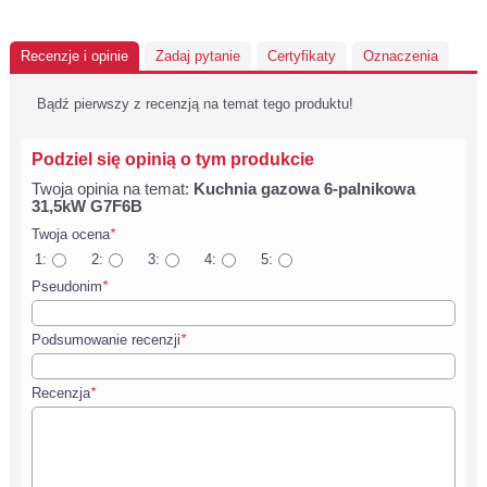
Recenzje i opinie
Zadaj pytanie
Certyfikaty
Oznaczenia
Bądź pierwszy z recenzją na temat tego produktu!
Podziel się opinią o tym produkcie
Twoja opinia na temat:
Kuchnia gazowa 6-palnikowa
31,5kW G7F6B
Twoja ocena
*
1:
2:
3:
4:
5:
Pseudonim
*
Podsumowanie recenzji
*
Recenzja
*