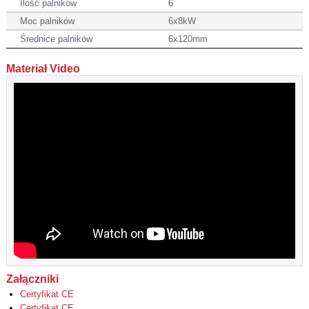
Ilość palników
6
Moc palników
6x8kW
Średnice palników
6x120mm
Materiał Video
Załączniki
Certyfikat CE
Certyfikat CE