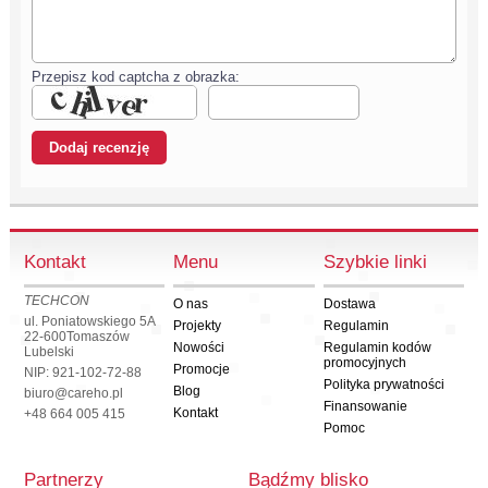
Przepisz kod captcha z obrazka:
Kontakt
Menu
Szybkie linki
TECHCON
O nas
Dostawa
ul. Poniatowskiego 5A
Projekty
Regulamin
22-600
Tomaszów
Nowości
Regulamin kodów
Lubelski
promocyjnych
Promocje
NIP: 921-102-72-88
Polityka prywatności
Blog
biuro@careho.pl
Finansowanie
Kontakt
+48 664 005 415
Pomoc
Partnerzy
Bądźmy blisko