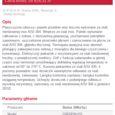
Cena brutto: 26 928,32 zł
Ocena: NAN,
Recenzji: 0,
Dodaj recenzję
Opis
Płaszczyzna robocza i panele przednie oraz boczne wykonane ze stali
nierdzewnej inox AISI 304. Wnętrze ze stali inox. Palniki wykonane
całkowicie z żeliwa, z dożywotnią gwarancją, uruchamiane pokrętłem
zaworowym, uszczelnione przeciwko płynom i zamocowane na płycie ze
stali AISI 304, głęboko tłoczonej. Termopara awaryjna oraz płomień
pilotujący zabezpieczony osłoną z mosiądzu dla łatwego czyszczenia i
konserwacji. Elektryczny piekarnik z rezystancjami ze stali nierdzewnej
incoloy, o powiększonej średnicy. Grill z funkcją salamandra w górnej
części oraz termostat umożliwiający dokładną regulację temperatury w
zakresie od 50° do 270° C. Komora piekarnika ze stali AISI 430, 4
poziomy prowadnic oraz drzwiczki wewnętrzne odlewane ze stali
nierdzewnej, żebrowane. Lampka kontrolna zasilania i lampka kontrolna
osiąganej temperatury. Uchwyty drzwiczek z podwójnego odlewu,o
wysokiej rezystancji, wykonany ze stali nierdzewnej AISI 304 o grubości
20/10.
Parametry główne
Producent
Bertos (Włochy)
Model
G9F6PW+FE