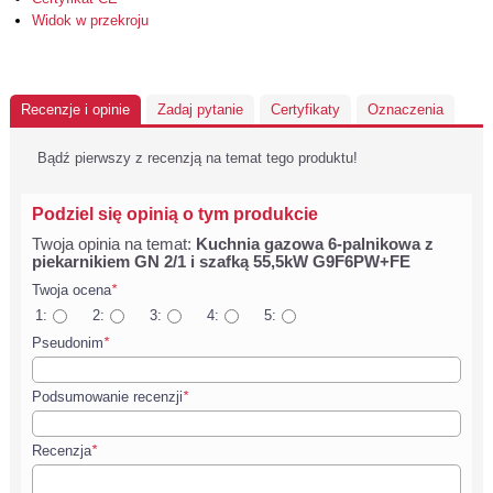
Widok w przekroju
Recenzje i opinie
Zadaj pytanie
Certyfikaty
Oznaczenia
Bądź pierwszy z recenzją na temat tego produktu!
Podziel się opinią o tym produkcie
Twoja opinia na temat:
Kuchnia gazowa 6-palnikowa z
piekarnikiem GN 2/1 i szafką 55,5kW G9F6PW+FE
Twoja ocena
*
1:
2:
3:
4:
5:
Pseudonim
*
Podsumowanie recenzji
*
Recenzja
*