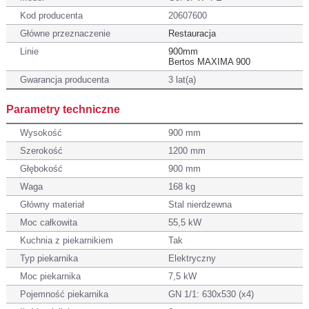
Kod producenta
20607600
Główne przeznaczenie
Restauracja
Linie
900mm
Bertos MAXIMA 900
Gwarancja producenta
3 lat(a)
Parametry techniczne
Wysokość
900 mm
Szerokość
1200 mm
Głębokość
900 mm
Waga
168 kg
Główny materiał
Stal nierdzewna
Moc całkowita
55,5 kW
Kuchnia z piekarnikiem
Tak
Typ piekarnika
Elektryczny
Moc piekarnika
7,5 kW
Pojemność piekarnika
GN 1/1: 630x530 (x4)