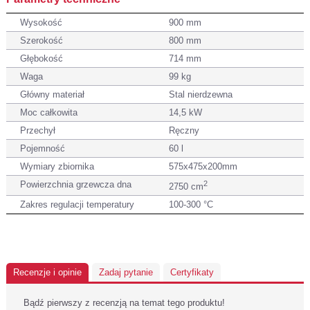
Wysokość
900 mm
Szerokość
800 mm
Głębokość
714 mm
Waga
99 kg
Główny materiał
Stal nierdzewna
Moc całkowita
14,5 kW
Przechył
Ręczny
Pojemność
60 l
Wymiary zbiornika
575x475x200mm
Powierzchnia grzewcza dna
2
2750 cm
Zakres regulacji temperatury
100-300 °C
Recenzje i opinie
Zadaj pytanie
Certyfikaty
Bądź pierwszy z recenzją na temat tego produktu!