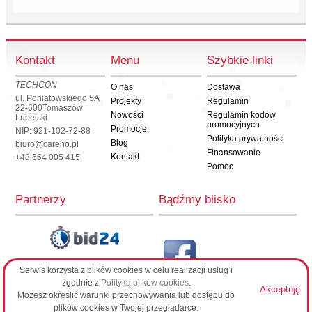
Kontakt
Menu
Szybkie linki
TECHCON
O nas
Dostawa
ul. Poniatowskiego 5A
Projekty
Regulamin
22-600
Tomaszów
Nowości
Regulamin kodów
Lubelski
promocyjnych
Promocje
NIP: 921-102-72-88
Polityka prywatności
Blog
biuro@careho.pl
Finansowanie
Kontakt
+48 664 005 415
Pomoc
Partnerzy
Bądźmy blisko
Serwis korzysta z plików cookies w celu realizacji usług i
CarehoPL
zgodnie z
Polityką plików cookies
.
Akceptuję
Możesz określić warunki przechowywania lub dostępu do
plików cookies w Twojej przeglądarce.