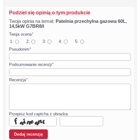
Podziel się opinią o tym produkcie
Twoja opinia na temat:
Patelnia przechylna gazowa 60L,
14,5kW G7BR8/I
Twoja ocena
*
1:
2:
3:
4:
5:
Pseudonim
*
Podsumowanie recenzji
*
Recenzja
*
Przepisz kod captcha z obrazka: