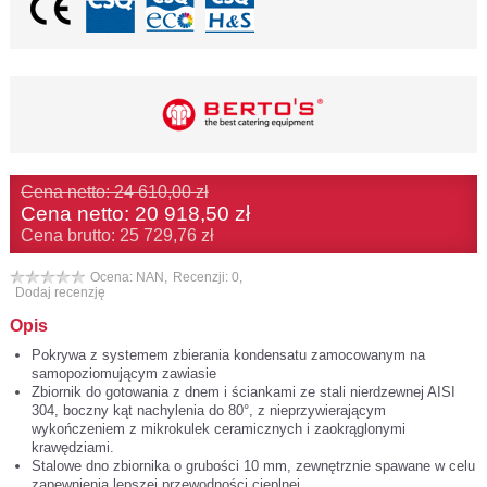
Cena netto: 24 610,00 zł
Cena netto:
20 918,50 zł
Cena brutto: 25 729,76 zł
Ocena: NAN,
Recenzji: 0,
Dodaj recenzję
Opis
Pokrywa z systemem zbierania kondensatu zamocowanym na
samopoziomującym zawiasie
Zbiornik do gotowania z dnem i ściankami ze stali nierdzewnej AISI
304, boczny kąt nachylenia do 80°, z nieprzywierającym
wykończeniem z mikrokulek ceramicznych i zaokrąglonymi
krawędziami.
Stalowe dno zbiornika o grubości 10 mm, zewnętrznie spawane w celu
zapewnienia lepszej przewodności cieplnej.