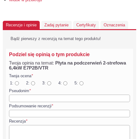
Recenzje i opinie
Zadaj pytanie
Certyfikaty
Oznaczenia
Bądź pierwszy z recenzją na temat tego produktu!
Podziel się opinią o tym produkcie
Twoja opinia na temat:
Płyta na podczerwień 2-strefowa
6,4kW E7P2B/VTR
Twoja ocena
*
1:
2:
3:
4:
5:
Pseudonim
*
Podsumowanie recenzji
*
Recenzja
*