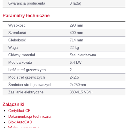
Gwarancja producenta
3 lat(a)
Parametry techniczne
Wysokość
290 mm
Szerokość
400 mm
Głębokość
714 mm
Waga
22 kg
Główny materiał
Stal nierdzewna
Moc całkowita
6,4 kW
Ilość stref grzewczych
2
Moc stref grzewczych
2x2,5
Średnica stref grzewczych
2x250mm
Zasilanie elektryczne
380-415 V3N~
Załączniki
Certyfikat CE
Dokumentacja techniczna
Blok AutoCAD
Widok w przekroju