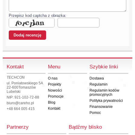
Przepisz kod captcha z obrazka:
Kontakt
Menu
Szybkie linki
TECHCON
O nas
Dostawa
ul. Poniatowskiego 5A
Projekty
Regulamin
22-600
Tomaszów
Nowości
Regulamin kodów
Lubelski
promocyjnych
Promocje
NIP: 921-102-72-88
Polityka prywatności
Blog
biuro@careho.pl
Finansowanie
Kontakt
+48 664 005 415
Pomoc
Partnerzy
Bądźmy blisko