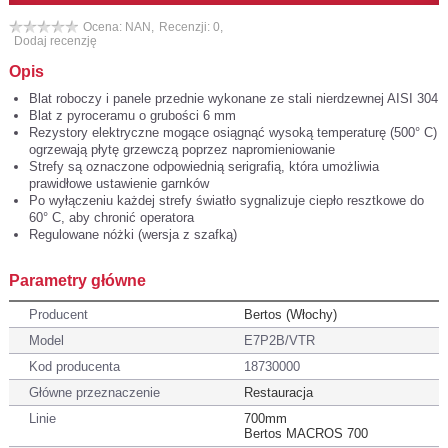
Ocena: NAN,
Recenzji: 0,
Dodaj recenzję
Opis
Blat roboczy i panele przednie wykonane ze stali nierdzewnej AISI 304
Blat z pyroceramu o grubości 6 mm
Rezystory elektryczne mogące osiągnąć wysoką temperaturę (500° C)
ogrzewają płytę grzewczą poprzez napromieniowanie
Strefy są oznaczone odpowiednią serigrafią, która umożliwia
prawidłowe ustawienie garnków
Po wyłączeniu każdej strefy światło sygnalizuje ciepło resztkowe do
60° C, aby chronić operatora
Regulowane nóżki (wersja z szafką)
Parametry główne
Producent
Bertos (Włochy)
Model
E7P2B/VTR
Kod producenta
18730000
Główne przeznaczenie
Restauracja
Linie
700mm
Bertos MACROS 700