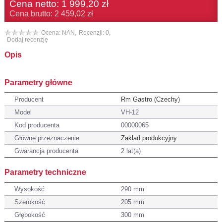
Cena netto:
1 999,20 zł
Cena brutto: 2 459,02 zł
Ocena: NAN,
Recenzji: 0,
Dodaj recenzję
Opis
Parametry główne
Producent
Rm Gastro (Czechy)
Model
VH-12
Kod producenta
00000065
Główne przeznaczenie
Zakład produkcyjny
Gwarancja producenta
2 lat(a)
Parametry techniczne
Wysokość
290 mm
Szerokość
205 mm
Głębokość
300 mm