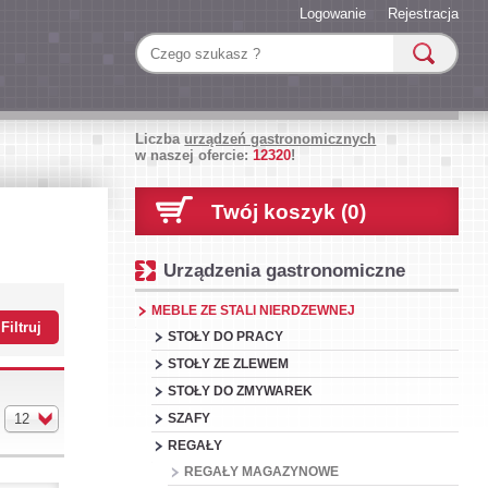
Logowanie
Rejestracja
Liczba
urządzeń gastronomicznych
w naszej ofercie:
12320
!
Twój koszyk (0)
Urządzenia gastronomiczne
MEBLE ZE STALI NIERDZEWNEJ
STOŁY DO PRACY
STOŁY ZE ZLEWEM
STOŁY DO ZMYWAREK
12
SZAFY
REGAŁY
REGAŁY MAGAZYNOWE