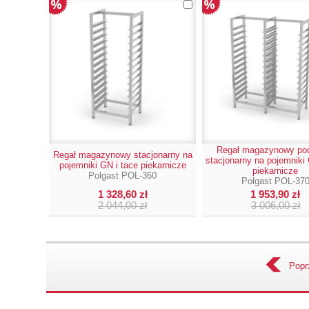
Regał magazynowy po
Regał magazynowy stacjonarny na
stacjonarny na pojemniki 
pojemniki GN i tace piekarnicze
piekarnicze
Polgast POL-360
Polgast POL-37
1 328,60 zł
1 953,90 zł
2 044,00 zł
3 006,00 zł
Popr