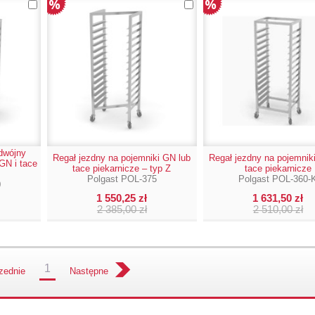
dwójny
Regał jezdny na pojemniki GN lub
Regał jezdny na pojemnik
GN i tace
tace piekarnicze – typ Z
tace piekarnicze
Polgast POL-375
Polgast POL-360-
0
1 550,25 zł
1 631,50 zł
2 385,00 zł
2 510,00 zł
1
zednie
Następne