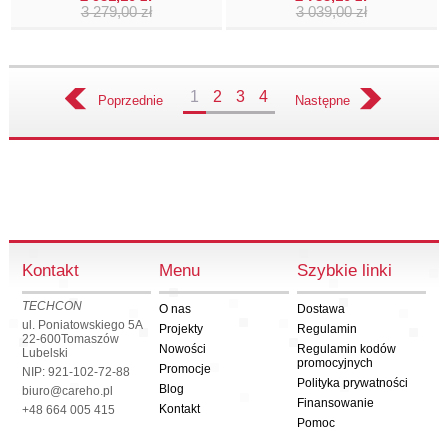
3 279,00 zł
3 039,00 zł
1
2
3
4
Poprzednie
Następne
Kontakt
Menu
Szybkie linki
TECHCON
O nas
Dostawa
ul. Poniatowskiego 5A
Projekty
Regulamin
22-600
Tomaszów
Nowości
Regulamin kodów
Lubelski
promocyjnych
Promocje
NIP: 921-102-72-88
Polityka prywatności
Blog
biuro@careho.pl
Finansowanie
Kontakt
+48 664 005 415
Pomoc