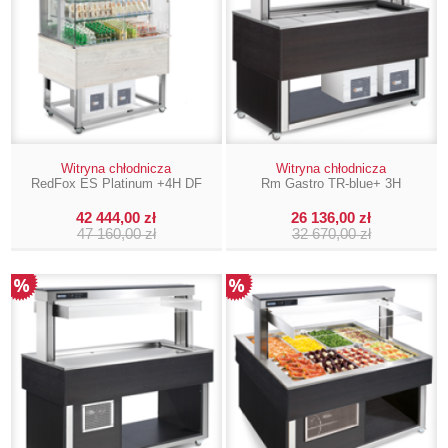
Witryna chłodnicza
Witryna chłodnicza
RedFox ES Platinum +4H DF
Rm Gastro TR-blue+ 3H
42 444,00 zł
26 136,00 zł
47 160,00 zł
32 670,00 zł