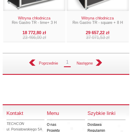
Witryna chłodnicza
Witryna chłodnicza
Rm Gastro TR - lime+ 3 H
Rm Gastro TR - square + 8 H
18 772,80 zł
29 657,22 zł
23 466,00 zł
37 071,53 zł
1
Poprzednie
Następne
Kontakt
Menu
Szybkie linki
TECHCON
O nas
Dostawa
ul. Poniatowskiego 5A
Projekty
Regulamin