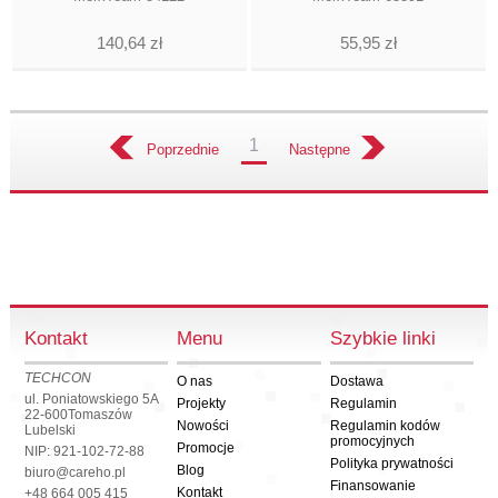
140,64 zł
55,95 zł
1
Poprzednie
Następne
Kontakt
Menu
Szybkie linki
TECHCON
O nas
Dostawa
ul. Poniatowskiego 5A
Projekty
Regulamin
22-600
Tomaszów
Nowości
Regulamin kodów
Lubelski
promocyjnych
Promocje
NIP: 921-102-72-88
Polityka prywatności
Blog
biuro@careho.pl
Finansowanie
Kontakt
+48 664 005 415