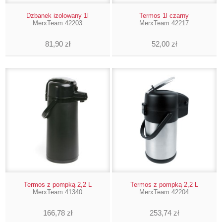
Dzbanek izolowany 1l
Termos 1l czarny
MerxTeam 42203
MerxTeam 42217
81,90 zł
52,00 zł
Termos z pompką 2,2 L
Termos z pompką 2,2 L
MerxTeam 41340
MerxTeam 42204
166,78 zł
253,74 zł