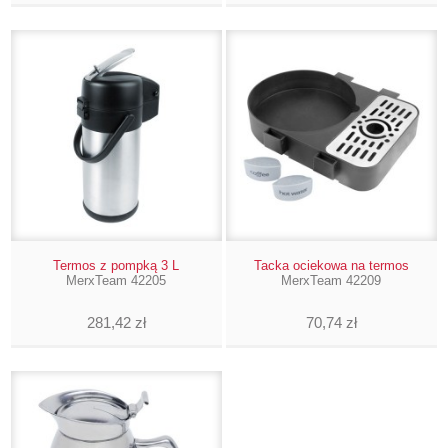
Termos z pompką 3 L
Tacka ociekowa na termos
MerxTeam 42205
MerxTeam 42209
281,42 zł
70,74 zł