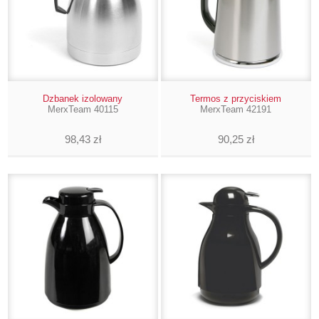
Dzbanek izolowany
Termos z przyciskiem
MerxTeam 40115
MerxTeam 42191
98,43 zł
90,25 zł