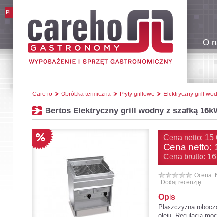
PL
O n
Careho
Obróbka termiczna
Płyty grillowe
Elektryczny grill 
Bertos Elektryczny grill wodny z szafką 1
Cena netto: 15 
Cena netto:
Cena brutto: 16
Ocena: 
Dodaj recenzję
Opis
Płaszczyzna robocza 
oleju. Regulacja mo