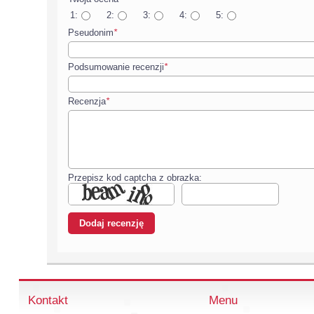
1:
2:
3:
4:
5:
Pseudonim
*
Podsumowanie recenzji
*
Recenzja
*
Przepisz kod captcha z obrazka:
Kontakt
Menu