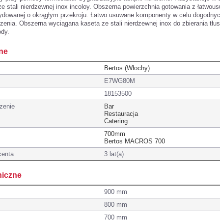
 stali nierdzewnej inox incoloy. Obszerna powierzchnia gotowania z łatwou
sydowanej o okrągłym przekroju. Łatwo usuwane komponenty w celu dogodnyc
zenia. Obszerna wyciągana kaseta ze stali nierdzewnej inox do zbierania tłus
dy.
ne
Bertos (Włochy)
E7WG80M
18153500
zenie
Bar
Restauracja
Catering
700mm
Bertos MACROS 700
centa
3 lat(a)
niczne
900 mm
800 mm
700 mm