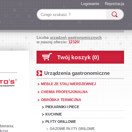
Logowanie
Rejestracja
Liczba
urządzeń gastronomicznych
w naszej ofercie:
12320
!
Twój koszyk (0)
Urządzenia gastronomiczne
MEBLE ZE STALI NIERDZEWNEJ
CHEMIA PROFESJONALNA
OBRÓBKA TERMICZNA
PIEKARNIKI I PIECE
KUCHNIE
PŁYTY GRILLOWE
bierania
GAZOWE PŁYTY GRILOWE
dużej