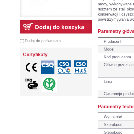
mocy, wykonywane ze
rusztem ze stali ok
konserwacji i czyszc
powstrzymywania wo
Dodaj do koszyka
Parametry głów
Dodaj do porównania
Producent
Model
Certyfikaty
Kod producenta
Główne przeznac
Linie
Gwarancja produ
Parametry tech
Wysokość
Szerokość
Głębokość