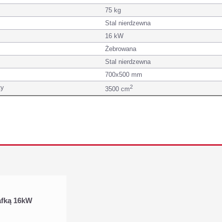
75 kg
Stal nierdzewna
16 kW
Żebrowana
Stal nierdzewna
700x500 mm
ty
2
3500 cm
afką 16kW