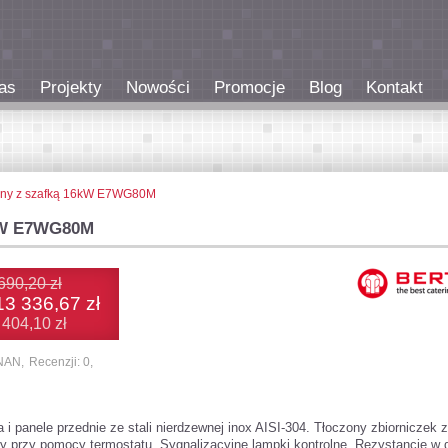
as
Projekty
Nowości
Promocje
Blog
Kontakt
wodny z szafką 16kW E7WG80M
6kW E7WG80M
690,20 zł
13 336,67 zł
 404,10 zł
NAN,
Recenzji: 0,
i panele przednie ze stali nierdzewnej inox AISI-304. Tłoczony zbiorniczek z
cy przy pomocy termostatu. Sygnalizacyjne lampki kontrolne. Rezystancje w 