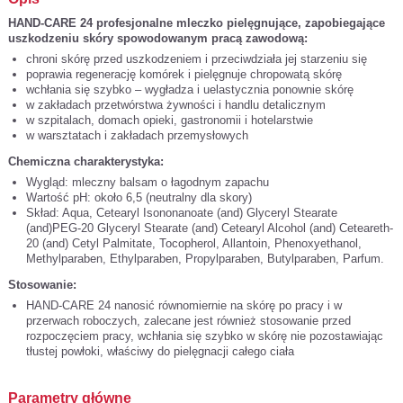
HAND-CARE 24 profesjonalne mleczko pielęgnujące, zapobiegające
uszkodzeniu skóry spowodowanym pracą zawodową:
chroni skórę przed uszkodzeniem i przeciwdziała jej starzeniu się
poprawia regenerację komórek i pielęgnuje chropowatą skórę
wchłania się szybko – wygładza i uelastycznia ponownie skórę
w zakładach przetwórstwa żywności i handlu detalicznym
w szpitalach, domach opieki, gastronomii i hotelarstwie
w warsztatach i zakładach przemysłowych
Chemiczna charakterystyka:
Wygląd: mleczny balsam o łagodnym zapachu
Wartość pH: około 6,5 (neutralny dla skory)
Skład: Aqua, Cetearyl Isononanoate (and) Glyceryl Stearate
(and)PEG-20 Glyceryl Stearate (and) Cetearyl Alcohol (and) Ceteareth-
20 (and) Cetyl Palmitate, Tocopherol, Allantoin, Phenoxyethanol,
Methylparaben, Ethylparaben, Propylparaben, Butylparaben, Parfum.
Stosowanie:
HAND-CARE 24 nanosić równomiernie na skórę po pracy i w
przerwach roboczych, zalecane jest również stosowanie przed
rozpoczęciem pracy, wchłania się szybko w skórę nie pozostawiając
tłustej powłoki, właściwy do pielęgnacji całego ciała
Parametry główne