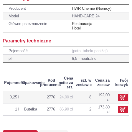
Producent
HWR Chemie (Niemcy)
Model
HAND-CARE 24
Główne przeznaczenie
Restauracja
Hotel
Parametry techniczne
Pojemność
(patrz tabela poniżej)
pH
6,5 - neutralne
Cena
Kod
szt. w
Cena za
Twój
Pojemność
Opakowanie
netto za
producenta
zestawie
zestaw
koszyk
szt.
192,00
0,25 l
2776
24,00 zł
8
zł
173,80
1 l
Butelka
2776
86,90 zł
2
zł