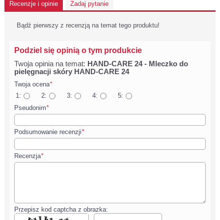
Recenzje i opinie
Zadaj pytanie
Bądź pierwszy z recenzją na temat tego produktu!
Podziel się opinią o tym produkcie
Twoja opinia na temat:
HAND-CARE 24 - Mleczko do
pielęgnacji skóry HAND-CARE 24
Twoja ocena
*
1:
2:
3:
4:
5:
Pseudonim
*
Podsumowanie recenzji
*
Recenzja
*
Przepisz kod captcha z obrazka: