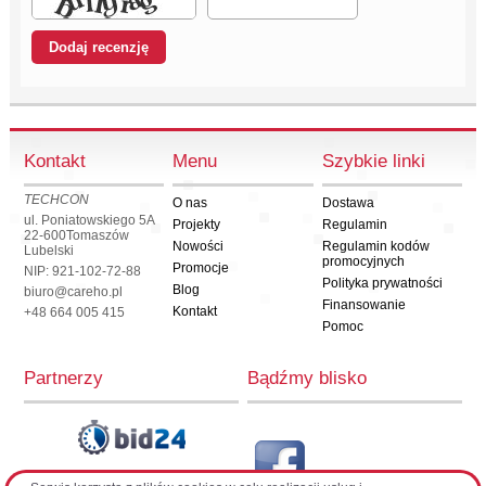
Kontakt
Menu
Szybkie linki
TECHCON
O nas
Dostawa
ul. Poniatowskiego 5A
Projekty
Regulamin
22-600
Tomaszów
Nowości
Regulamin kodów
Lubelski
promocyjnych
Promocje
NIP: 921-102-72-88
Polityka prywatności
Blog
biuro@careho.pl
Finansowanie
Kontakt
+48 664 005 415
Pomoc
Partnerzy
Bądźmy blisko