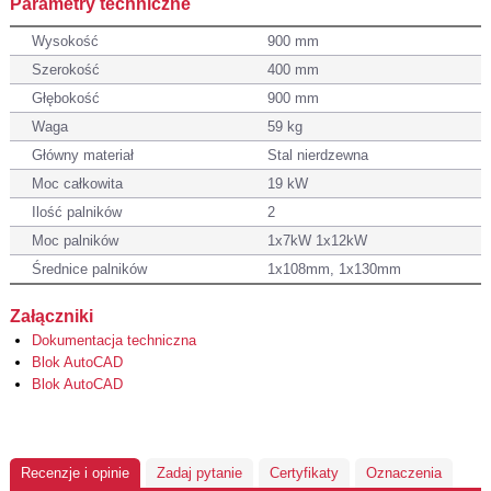
Parametry techniczne
Wysokość
900 mm
Szerokość
400 mm
Głębokość
900 mm
Waga
59 kg
Główny materiał
Stal nierdzewna
Moc całkowita
19 kW
Ilość palników
2
Moc palników
1x7kW 1x12kW
Średnice palników
1x108mm, 1x130mm
Załączniki
Dokumentacja techniczna
Blok AutoCAD
Blok AutoCAD
Recenzje i opinie
Zadaj pytanie
Certyfikaty
Oznaczenia