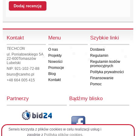
Kontakt
Menu
Szybkie linki
TECHCON
O nas
Dostawa
ul. Poniatowskiego 5A
Projekty
Regulamin
22-600
Tomaszów
Nowości
Regulamin kodów
Lubelski
promocyjnych
Promocje
NIP: 921-102-72-88
Polityka prywatności
Blog
biuro@careho.pl
Finansowanie
Kontakt
+48 664 005 415
Pomoc
Partnerzy
Bądźmy blisko
Serwis korzysta z plików cookies w celu realizacji usług i
CarehoPL
zgodnie z
Polityką plików cookies
.