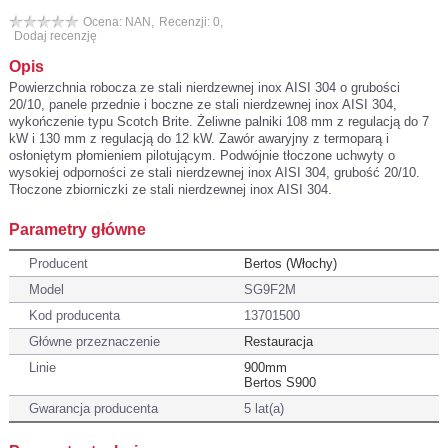
Ocena: NAN,
Recenzji: 0,
Dodaj recenzję
Opis
Powierzchnia robocza ze stali nierdzewnej inox AISI 304 o grubości
20/10, panele przednie i boczne ze stali nierdzewnej inox AISI 304,
wykończenie typu Scotch Brite. Żeliwne palniki 108 mm z regulacją do 7
kW i 130 mm z regulacją do 12 kW. Zawór awaryjny z termoparą i
osłoniętym płomieniem pilotującym. Podwójnie tłoczone uchwyty o
wysokiej odporności ze stali nierdzewnej inox AISI 304, grubość 20/10.
Tłoczone zbiorniczki ze stali nierdzewnej inox AISI 304.
Parametry główne
Producent
Bertos (Włochy)
Model
SG9F2M
Kod producenta
13701500
Główne przeznaczenie
Restauracja
Linie
900mm
Bertos S900
Gwarancja producenta
5 lat(a)