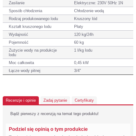
Zasilanie
Elektryczne: 230V 50Hz 1N
Sposób chłodzenia
Chłodzenie wodą
Rodzaj produkowanego lodu
Kruszony lód
Kształt kruszonego lodu
Płaty
Wydajność
120 kg/24h
Pojemność
60 kg
Zużycie wody na produkcje
1 l/kg lodu
lodu
Moc całkowita
0,45 kW
Łącze wody pitnej
3/4''
Recenzje i opinie
Zadaj pytanie
Certyfikaty
Bądź pierwszy z recenzją na temat tego produktu!
Podziel się opinią o tym produkcie