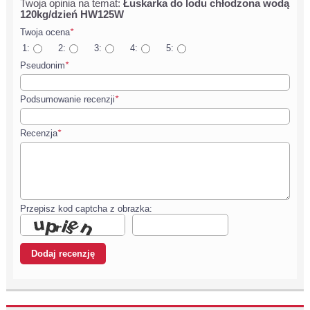
Twoja opinia na temat:
Łuskarka do lodu chłodzona wodą
120kg/dzień HW125W
Twoja ocena
*
1:
2:
3:
4:
5:
Pseudonim
*
Podsumowanie recenzji
*
Recenzja
*
Przepisz kod captcha z obrazka: