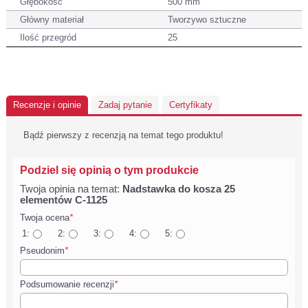
Głębokość
500 mm
Główny materiał
Tworzywo sztuczne
Ilość przegród
25
Recenzje i opinie
Zadaj pytanie
Certyfikaty
Bądź pierwszy z recenzją na temat tego produktu!
Podziel się opinią o tym produkcie
Twoja opinia na temat:
Nadstawka do kosza 25
elementów C-1125
Twoja ocena
*
1:
2:
3:
4:
5:
Pseudonim
*
Podsumowanie recenzji
*