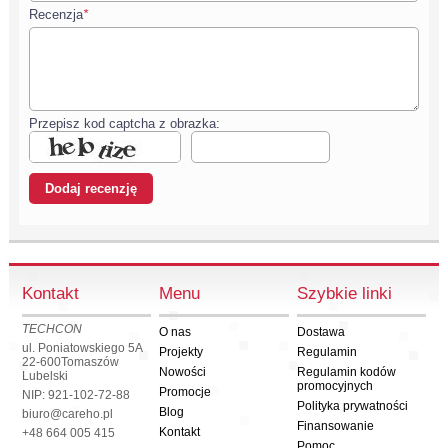
Recenzja
*
Przepisz kod captcha z obrazka:
Kontakt
Menu
Szybkie linki
TECHCON
O nas
Dostawa
ul. Poniatowskiego 5A
Projekty
Regulamin
22-600
Tomaszów
Nowości
Regulamin kodów
Lubelski
promocyjnych
Promocje
NIP: 921-102-72-88
Polityka prywatności
Blog
biuro@careho.pl
Finansowanie
Kontakt
+48 664 005 415
Pomoc