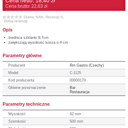
Cena netto:
18,40 zł
Cena brutto: 22,63 zł
Ocena: NAN,
Recenzji: 0,
Dodaj recenzję
Opis
średnica szklanki 8,7cm
zwiększają wysokość kosza o 4 cm
Parametry główne
Producent
Rm Gastro (Czechy)
Model
C-1125
Kod producenta
00000170
Główne przeznaczenie
Bar
Restauracja
Parametry techniczne
Wysokość
42 mm
Szerokość
500 mm