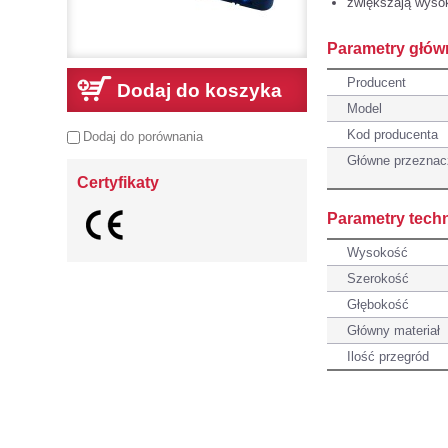
zwiększają wyso
Parametry głów
Producent
Dodaj do koszyka
Model
Kod producenta
Dodaj do porównania
Główne przeznac
Certyfikaty
Parametry tech
Wysokość
Szerokość
Głębokość
Główny materiał
Ilość przegród