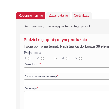
Recenzje i opinie
Zadaj pytanie
Certyfikaty
Bądź pierwszy z recenzją na temat tego produktu!
Podziel się opinią o tym produkcie
Twoja opinia na temat:
Nadstawka do kosza 36 elem
Twoja ocena
*
1:
2:
3:
4:
5:
Pseudonim
*
Podsumowanie recenzji
*
Recenzja
*