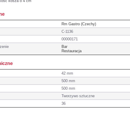
kość kosza o 4 cm
ne
Rm Gastro (Czechy)
C-1136
00000171
zenie
Bar
Restauracja
niczne
42 mm
500 mm
500 mm
Tworzywo sztuczne
36