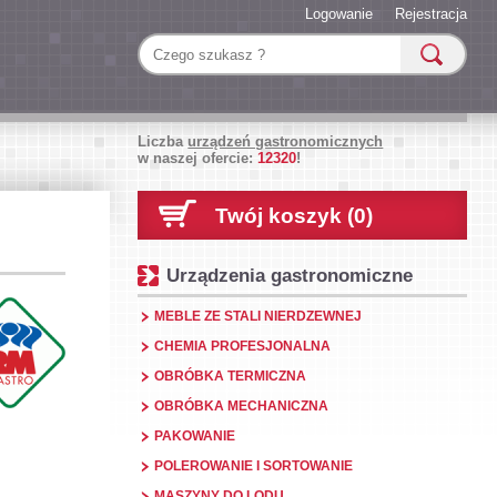
Logowanie
Rejestracja
Liczba
urządzeń gastronomicznych
w naszej ofercie:
12320
!
Twój koszyk (0)
Urządzenia gastronomiczne
MEBLE ZE STALI NIERDZEWNEJ
CHEMIA PROFESJONALNA
OBRÓBKA TERMICZNA
OBRÓBKA MECHANICZNA
PAKOWANIE
POLEROWANIE I SORTOWANIE
MASZYNY DO LODU