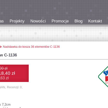
as
Projekty
Nowości
Promocje
Blog
Kontakt
Nadstawka do kosza 36 elementów C-1136
w C-1136
00 zł
18,40 zł
,63 zł
NAN,
Recenzji: 0,
k 7,2cm