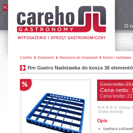
PL
O n
Careho
Zmywanie
Akcesoria do zmywarek
Kosze i nadstawy
Rm Gastro Nadstawka do kosza 36 elementó
Cena netto: 23,
Cena netto:
Cena brutto: 22
Ocena: 
Dodaj recenzję
Opis
średnica szklane