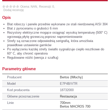
Ocena: NAN,
Recenzji: 0,
Dodaj recenzję
Opis
Blat roboczy i panele przednie wykonane ze stali nierdzewnej AISI 304
Blat z pyroceramu o grubości 6 mm
Rezystory elektryczne mogące osiągnąć wysoką temperaturę (500° C)
ogrzewają płytę grzewczą poprzez napromieniowanie
Strefy są oznaczone odpowiednią serigrafią, która umożliwia
prawidłowe ustawienie garnków
Po wyłączeniu każdej strefy światło sygnalizuje ciepło resztkowe do
60° C, aby chronić operatora
Regulowane nóżki (wersja z szafką)
Parametry główne
Producent
Bertos (Włochy)
Model
E7P4B/VTR
Kod producenta
18732000
Główne przeznaczenie
Restauracja
Linie
700mm
Bertos MACROS 700