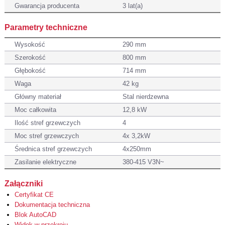
Gwarancja producenta
3 lat(a)
Parametry techniczne
Wysokość
290 mm
Szerokość
800 mm
Głębokość
714 mm
Waga
42 kg
Główny materiał
Stal nierdzewna
Moc całkowita
12,8 kW
Ilość stref grzewczych
4
Moc stref grzewczych
4x 3,2kW
Średnica stref grzewczych
4x250mm
Zasilanie elektryczne
380-415 V3N~
Załączniki
Certyfikat CE
Dokumentacja techniczna
Blok AutoCAD
Widok w przekroju