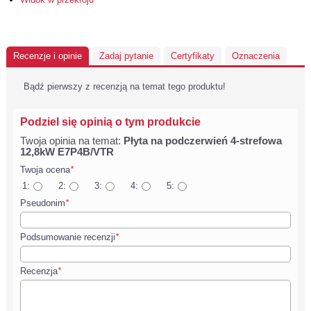
Recenzje i opinie
Zadaj pytanie
Certyfikaty
Oznaczenia
Bądź pierwszy z recenzją na temat tego produktu!
Podziel się opinią o tym produkcie
Twoja opinia na temat:
Płyta na podczerwień 4-strefowa
12,8kW E7P4B/VTR
Twoja ocena
*
1:
2:
3:
4:
5:
Pseudonim
*
Podsumowanie recenzji
*
Recenzja
*