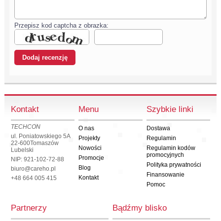
Przepisz kod captcha z obrazka:
Kontakt
Menu
Szybkie linki
TECHCON
O nas
Dostawa
ul. Poniatowskiego 5A
Projekty
Regulamin
22-600
Tomaszów
Nowości
Regulamin kodów
Lubelski
promocyjnych
Promocje
NIP: 921-102-72-88
Polityka prywatności
Blog
biuro@careho.pl
Finansowanie
Kontakt
+48 664 005 415
Pomoc
Partnerzy
Bądźmy blisko