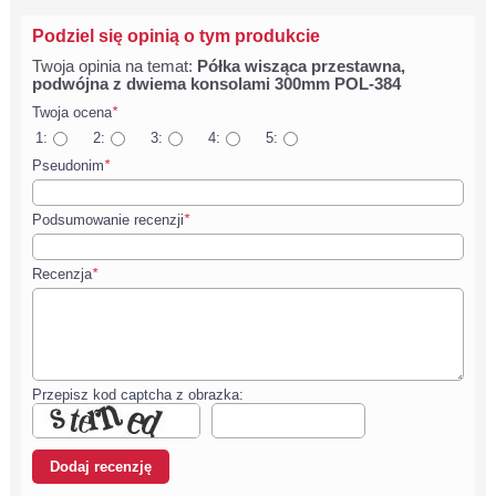
Podziel się opinią o tym produkcie
Twoja opinia na temat:
Półka wisząca przestawna,
podwójna z dwiema konsolami 300mm POL-384
Twoja ocena
*
1:
2:
3:
4:
5:
Pseudonim
*
Podsumowanie recenzji
*
Recenzja
*
Przepisz kod captcha z obrazka: