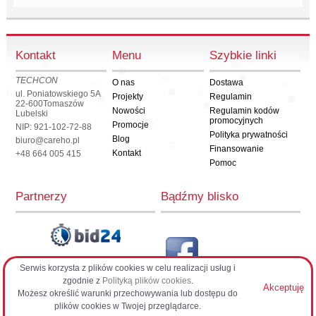
Kontakt
Menu
Szybkie linki
TECHCON
O nas
Dostawa
ul. Poniatowskiego 5A
Projekty
Regulamin
22-600
Tomaszów
Nowości
Regulamin kodów
Lubelski
promocyjnych
Promocje
NIP: 921-102-72-88
Polityka prywatności
Blog
biuro@careho.pl
Finansowanie
Kontakt
+48 664 005 415
Pomoc
Partnerzy
Bądźmy blisko
Serwis korzysta z plików cookies w celu realizacji usług i
CarehoPL
zgodnie z
Polityką plików cookies
.
Akceptuję
Możesz określić warunki przechowywania lub dostępu do
plików cookies w Twojej przeglądarce.