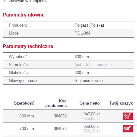
zawiesia w komplecie
Parametry główne
Producent
Polgast (Polska)
Model
POL-384
Parametry techniczne
Wysokość
600 mm
Szerokość
(patrz tabela poniżej)
Głębokość
300 mm
Główny materiał
Stal nierdzewna
Kod
Szerokość
Cena netto
Twój koszyk
producenta
947,00 zł
600 mm
384063
615,55 zł
968,00 zł
700 mm
384073
629,20 zł