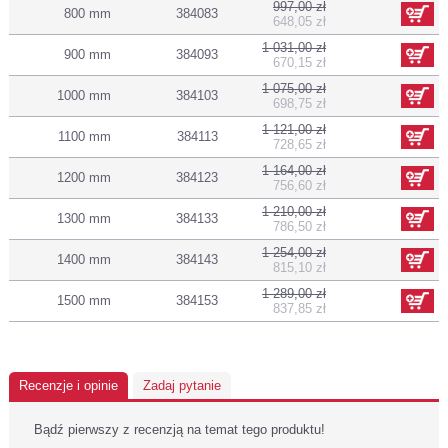
997,00 zł
800 mm
384083
648,05 zł
1 031,00 zł
900 mm
384093
670,15 zł
1 075,00 zł
1000 mm
384103
698,75 zł
1 121,00 zł
1100 mm
384113
728,65 zł
1 164,00 zł
1200 mm
384123
756,60 zł
1 210,00 zł
1300 mm
384133
786,50 zł
1 254,00 zł
1400 mm
384143
815,10 zł
1 289,00 zł
1500 mm
384153
837,85 zł
Recenzje i opinie
Zadaj pytanie
Bądź pierwszy z recenzją na temat tego produktu!