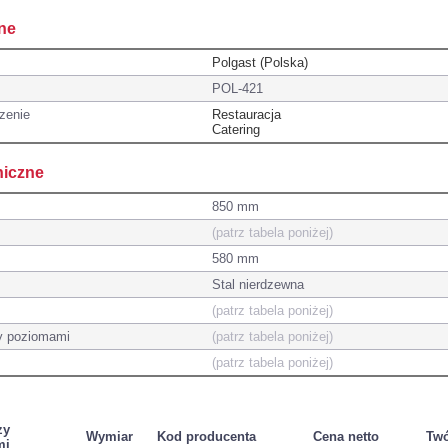
ne
Polgast (Polska)
POL-421
zenie
Restauracja
Catering
niczne
850 mm
(patrz tabela poniżej)
580 mm
Stal nierdzewna
(patrz tabela poniżej)
y poziomami
(patrz tabela poniżej)
(patrz tabela poniżej)
zy
Wymiar
Kod producenta
Cena netto
Twó
mi