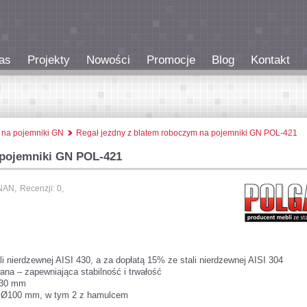
as
Projekty
Nowości
Promocje
Blog
Kontakt
 na pojemniki GN
Regał jezdny z blatem roboczym na pojemniki GN POL-421
 pojemniki GN POL-421
NAN,
Recenzji: 0,
i nierdzewnej AISI 430, a za dopłatą 15% ze stali nierdzewnej AISI 304
ana – zapewniająca stabilność i trwałość
0x30 mm
e Ø100 mm, w tym 2 z hamulcem