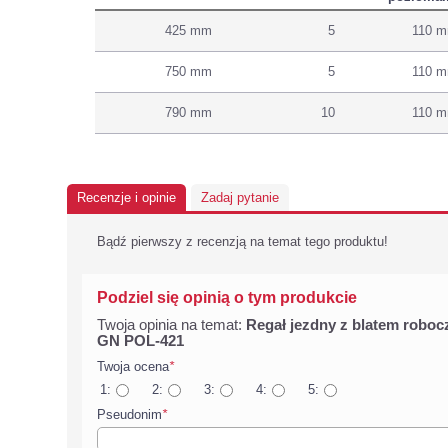
425 mm
5
110 
750 mm
5
110 
790 mm
10
110 
Recenzje i opinie
Zadaj pytanie
Bądź pierwszy z recenzją na temat tego produktu!
Podziel się opinią o tym produkcie
Twoja opinia na temat:
Regał jezdny z blatem roboc
GN POL-421
Twoja ocena
*
1:
2:
3:
4:
5:
Pseudonim
*