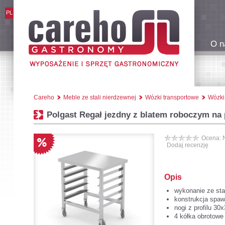
PL
O n
Careho
Meble ze stali nierdzewnej
Wózki transportowe
Wózki
Polgast Regał jezdny z blatem roboczym na
Ocena: 
Dodaj recenzję
Opis
wykonanie ze stal
konstrukcja spaw
nogi z profilu 3
4 kółka obrotow