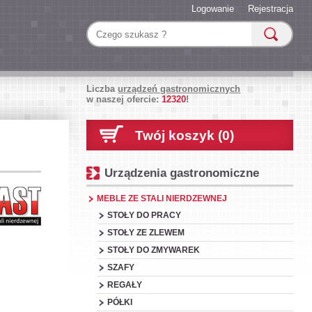
Logowanie
Rejestracja
Liczba
urządzeń gastronomicznych
w naszej ofercie:
12320
!
Twój koszyk (0)
Urządzenia gastronomiczne
MEBLE ZE STALI NIERDZEWNEJ
STOŁY DO PRACY
STOŁY ZE ZLEWEM
STOŁY DO ZMYWAREK
SZAFY
REGAŁY
PÓŁKI