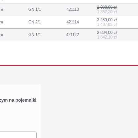
2 088,00 zł
mm
GN 1/1
421110
1 357,20 zł
2 289,00 zł
mm
GN 2/1
421114
1 487,85 zł
2 834,00 zł
mm
GN 1/1
421122
1 842,10 zł
zym na pojemniki