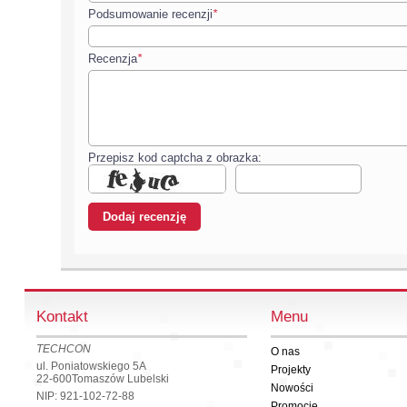
Podsumowanie recenzji
*
Recenzja
*
Przepisz kod captcha z obrazka:
Kontakt
Menu
TECHCON
O nas
ul. Poniatowskiego 5A
Projekty
22-600
Tomaszów Lubelski
Nowości
NIP: 921-102-72-88
Promocje