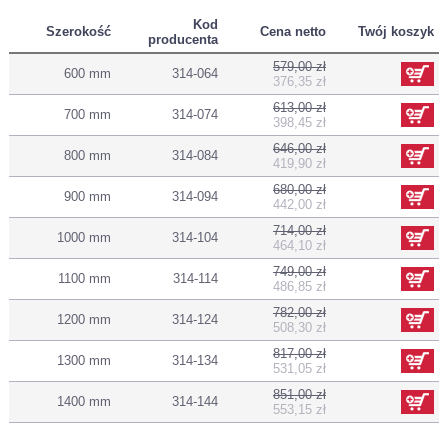
Kod
Szerokość
Cena netto
Twój koszyk
producenta
579,00 zł
600 mm
314-064
376,35 zł
613,00 zł
700 mm
314-074
398,45 zł
646,00 zł
800 mm
314-084
419,90 zł
680,00 zł
900 mm
314-094
442,00 zł
714,00 zł
1000 mm
314-104
464,10 zł
749,00 zł
1100 mm
314-114
486,85 zł
782,00 zł
1200 mm
314-124
508,30 zł
817,00 zł
1300 mm
314-134
531,05 zł
851,00 zł
1400 mm
314-144
553,15 zł