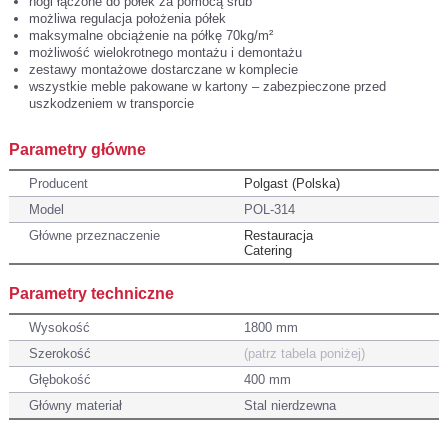
nogi łączone do półek za pomocą śrub
możliwa regulacja położenia półek
maksymalne obciążenie na półkę 70kg/m²
możliwość wielokrotnego montażu i demontażu
zestawy montażowe dostarczane w komplecie
wszystkie meble pakowane w kartony – zabezpieczone przed
uszkodzeniem w transporcie
Parametry główne
Producent
Polgast (Polska)
Model
POL-314
Główne przeznaczenie
Restauracja
Catering
Parametry techniczne
Wysokość
1800 mm
Szerokość
(patrz tabela poniżej)
Głębokość
400 mm
Główny materiał
Stal nierdzewna