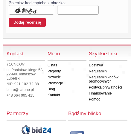
Przepisz kod captcha z obrazka:
Kontakt
Menu
Szybkie linki
TECHCON
O nas
Dostawa
ul. Poniatowskiego 5A
Projekty
Regulamin
22-600
Tomaszów
Nowości
Regulamin kodów
Lubelski
promocyjnych
Promocje
NIP: 921-102-72-88
Polityka prywatności
Blog
biuro@careho.pl
Finansowanie
Kontakt
+48 664 005 415
Pomoc
Partnerzy
Bądźmy blisko