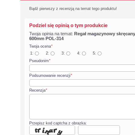
Bądź pierwszy z recenzją na temat tego produktu!
Podziel się opinią o tym produkcie
Twoja opinia na temat:
Regał magazynowy skręcany, 
600mm POL-314
Twoja ocena
*
1:
2:
3:
4:
5:
Pseudonim
*
Podsumowanie recenzji
*
Recenzja
*
Przepisz kod captcha z obrazka: