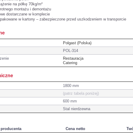
ążenie na półkę 70kg/m²
krotnego montażu i demontażu
we dostarczane w komplecie
 pakowane w kartony – zabezpieczone przed uszkodzeniem w transporcie
ne
Polgast (Polska)
POL-314
zenie
Restauracja
Catering
niczne
1800 mm
(patrz tabela poniżej)
600 mm
Stal nierdzewna
 producenta
Cena netto
Twó