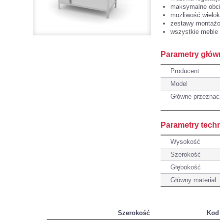
maksymalne obci
możliwość wielo
zestawy montażo
wszystkie meble
Parametry głów
Producent
Model
Główne przeznac
Parametry tech
Wysokość
Szerokość
Głębokość
Główny materiał
Szerokość
Kod