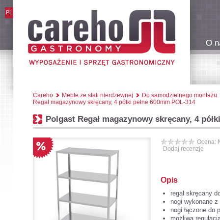
PL
O n
Careho
Meble ze stali nierdzewnej
Do samodzielnego montażu
Regał magazynowy skręcany, 4 półki pełne 600mm POL-314
Polgast Regał magazynowy skręcany, 4 pół
Ocena: 
Dodaj recenzję
Opis
regał skręcany 
nogi wykonane z
nogi łączone do 
możliwa regulacj