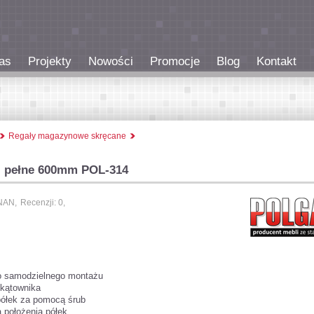
as
Projekty
Nowości
Promocje
Blog
Kontakt
Regały magazynowe skręcane
ki pełne 600mm POL-314
NAN,
Recenzji: 0,
do samodzielnego montażu
 kątownika
półek za pomocą śrub
a położenia półek