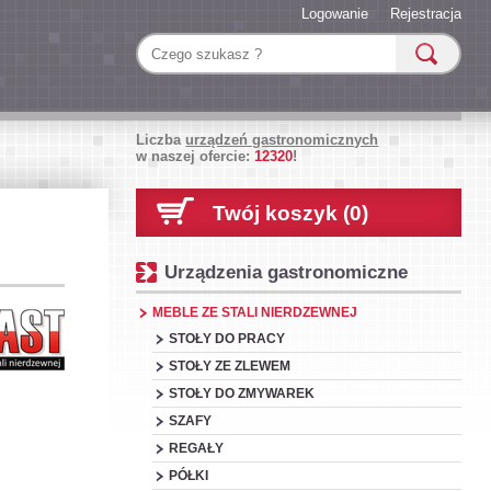
Logowanie
Rejestracja
Liczba
urządzeń gastronomicznych
w naszej ofercie:
12320
!
Twój koszyk (0)
Urządzenia gastronomiczne
MEBLE ZE STALI NIERDZEWNEJ
STOŁY DO PRACY
STOŁY ZE ZLEWEM
STOŁY DO ZMYWAREK
SZAFY
REGAŁY
PÓŁKI