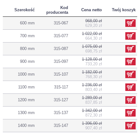
Kod
Szerokość
Cena netto
Twój koszyk
producenta
968,00 zł
600 mm
315-067
629,20 zł
1 022,00 zł
700 mm
315-077
664,30 zł
1 075,00 zł
800 mm
315-087
698,75 zł
1 128,00 zł
900 mm
315-097
733,20 zł
1 182,00 zł
1000 mm
315-107
768,30 zł
1 236,00 zł
1100 mm
315-117
803,40 zł
1 289,00 zł
1200 mm
315-127
837,85 zł
1 342,00 zł
1300 mm
315-137
872,30 zł
1 396,00 zł
1400 mm
315-147
907,40 zł