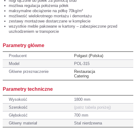
nogi łączone do półek za pomocą śrub
możliwa regulacja położenia półek
maksymalne obciążenie na półkę 70kg/m²
możliwość wielokrotnego montażu i demontażu
zestawy montażowe dostarczane w komplecie
wszystkie meble pakowane w kartony – zabezpieczone przed
uszkodzeniem w transporcie
Parametry główne
Producent
Polgast (Polska)
Model
POL-315
Główne przeznaczenie
Restauracja
Catering
Parametry techniczne
Wysokość
1800 mm
Szerokość
(patrz tabela poniżej)
Głębokość
700 mm
Główny materiał
Stal nierdzewna