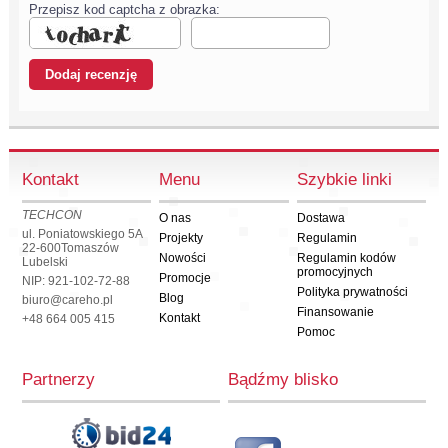
Przepisz kod captcha z obrazka:
Kontakt
Menu
Szybkie linki
TECHCON
O nas
Dostawa
ul. Poniatowskiego 5A
Projekty
Regulamin
22-600
Tomaszów
Nowości
Regulamin kodów
Lubelski
promocyjnych
Promocje
NIP: 921-102-72-88
Polityka prywatności
Blog
biuro@careho.pl
Finansowanie
Kontakt
+48 664 005 415
Pomoc
Partnerzy
Bądźmy blisko