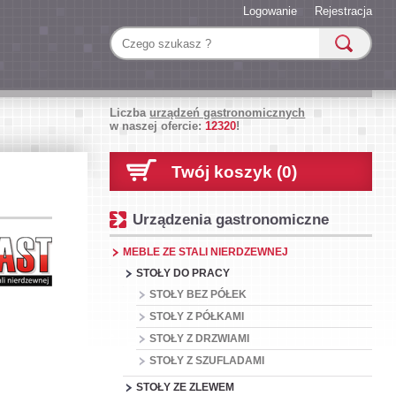
Logowanie
Rejestracja
Liczba
urządzeń gastronomicznych
w naszej ofercie:
12320
!
Twój koszyk (0)
Urządzenia gastronomiczne
MEBLE ZE STALI NIERDZEWNEJ
STOŁY DO PRACY
STOŁY BEZ PÓŁEK
STOŁY Z PÓŁKAMI
STOŁY Z DRZWIAMI
STOŁY Z SZUFLADAMI
STOŁY ZE ZLEWEM