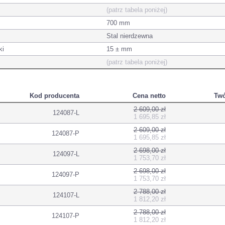
(patrz tabela poniżej)
700 mm
Stal nierdzewna
ki
15 ± mm
(patrz tabela poniżej)
Kod producenta
Cena netto
Twó
2 609,00 zł
124087-L
1 695,85 zł
2 609,00 zł
124087-P
1 695,85 zł
2 698,00 zł
124097-L
1 753,70 zł
2 698,00 zł
124097-P
1 753,70 zł
2 788,00 zł
124107-L
1 812,20 zł
2 788,00 zł
124107-P
1 812,20 zł