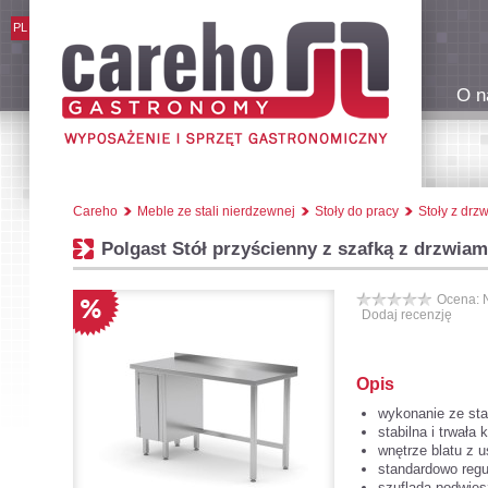
PL
O n
Careho
Meble ze stali nierdzewnej
Stoły do pracy
Stoły z drz
Polgast Stół przyścienny z szafką z drzwi
Ocena: 
Dodaj recenzję
Opis
wykonanie ze stal
stabilna i trwała
wnętrze blatu z u
standardowo regu
szuflada podwies