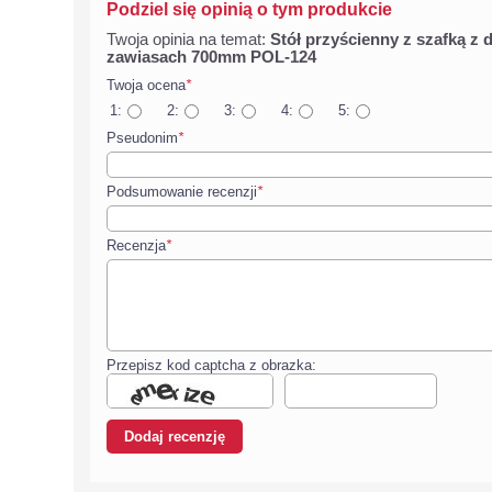
Podziel się opinią o tym produkcie
Twoja opinia na temat:
Stół przyścienny z szafką z 
zawiasach 700mm POL-124
Twoja ocena
*
1:
2:
3:
4:
5:
Pseudonim
*
Podsumowanie recenzji
*
Recenzja
*
Przepisz kod captcha z obrazka: