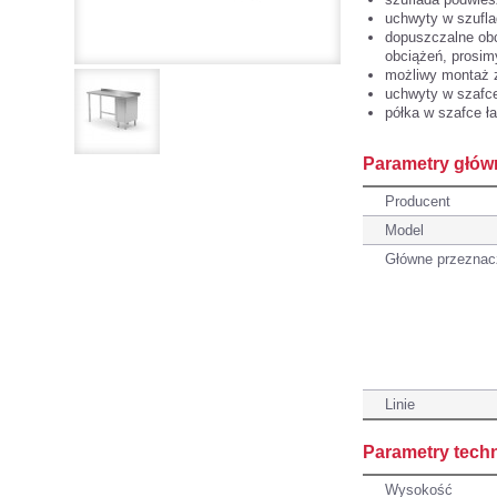
uchwyty w szufla
dopuszczalne obc
obciążeń, prosim
możliwy montaż 
uchwyty w szafce
półka w szafce ł
Parametry głów
Producent
Model
Główne przeznac
Linie
Parametry tech
Wysokość