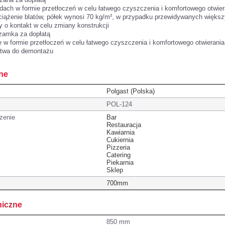
dach w formie przetłoczeń w celu łatwego czyszczenia i komfortowego otwier
iążenie blatów, półek wynosi 70 kg/m², w przypadku przewidywanych więks
y o kontakt w celu zmiany konstrukcji
zamka za dopłatą
 w formie przetłoczeń w celu łatwego czyszczenia i komfortowego otwierania
atwa do demontażu
ne
Polgast (Polska)
POL-124
zenie
Bar
Restauracja
Kawiarnia
Cukiernia
Pizzeria
Catering
Piekarnia
Sklep
700mm
niczne
850 mm