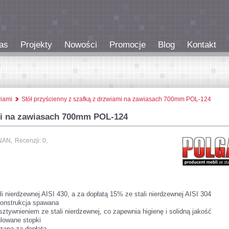
as
Projekty
Nowości
Promocje
Blog
Kontakt
wiami
Stół przyścienny z szafką z drzwiami na zawiasach 700mm POL-124
ami na zawiasach 700mm POL-124
NAN,
Recenzji: 0,
i nierdzewnej AISI 430, a za dopłatą 15% ze stali nierdzewnej AISI 304
 konstrukcja spawana
sztywnieniem ze stali nierdzewnej, co zapewnia higienę i solidną jakość
lowane stopki
zana za dopłatą