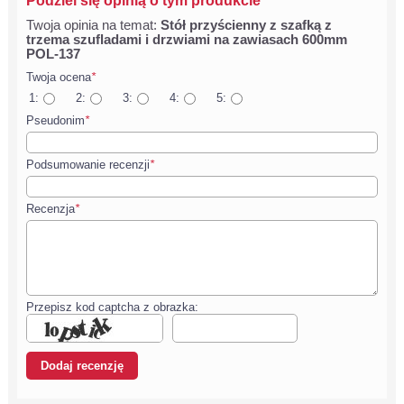
Podziel się opinią o tym produkcie
Twoja opinia na temat:
Stół przyścienny z szafką z
trzema szufladami i drzwiami na zawiasach 600mm
POL-137
Twoja ocena
*
1:
2:
3:
4:
5:
Pseudonim
*
Podsumowanie recenzji
*
Recenzja
*
Przepisz kod captcha z obrazka: