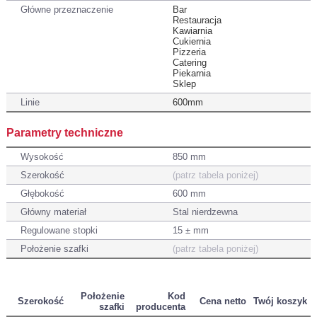
Główne przeznaczenie
Bar
Restauracja
Kawiarnia
Cukiernia
Pizzeria
Catering
Piekarnia
Sklep
Linie
600mm
Parametry techniczne
Wysokość
850 mm
Szerokość
(patrz tabela poniżej)
Głębokość
600 mm
Główny materiał
Stal nierdzewna
Regulowane stopki
15 ± mm
Położenie szafki
(patrz tabela poniżej)
Położenie
Kod
Szerokość
Cena netto
Twój koszyk
szafki
producenta