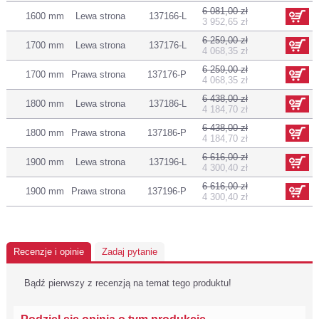
6 081,00 zł
1600 mm
Lewa strona
137166-L
3 952,65 zł
6 259,00 zł
1700 mm
Lewa strona
137176-L
4 068,35 zł
6 259,00 zł
1700 mm
Prawa strona
137176-P
4 068,35 zł
6 438,00 zł
1800 mm
Lewa strona
137186-L
4 184,70 zł
6 438,00 zł
1800 mm
Prawa strona
137186-P
4 184,70 zł
6 616,00 zł
1900 mm
Lewa strona
137196-L
4 300,40 zł
6 616,00 zł
1900 mm
Prawa strona
137196-P
4 300,40 zł
Recenzje i opinie
Zadaj pytanie
Bądź pierwszy z recenzją na temat tego produktu!