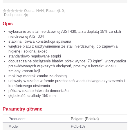
Ocena: NAN,
Recenzji: 0,
Dodaj recenzję
Opis
wykonanie ze stali nierdzewnej AISI 430, a za dopłatą 15% ze stali
nierdzewnej AISI 304
stabilna i trwała konstrukcja spawana
wnętrze blatu z usztywnieniem ze stali nierdzewnej, co zapewnia
higienę i solidną jakość
standardowo regulowane stopki
dopuszczalne obciążenie blatów, półek wynosi 70 kg/m², w przypadku
przewidywanych większych obciążeń, prosimy o kontakt w celu
zmiany konstrukcji
możliwy montaż zamka za dopłatą
uchwyty w szafce w formie przetłoczeń w celu łatwego czyszczenia i
komfortowego otwierania
półka w szafce łatwa do demontażu
głębokość szuflady 150 mm
Parametry główne
Producent
Polgast (Polska)
Model
POL-137