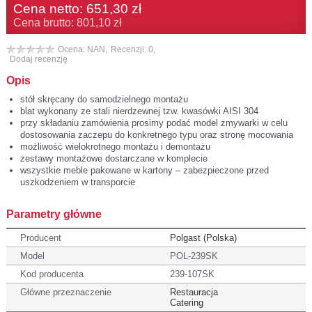
Cena netto:
651,30 zł
Cena brutto: 801,10 zł
Ocena: NAN,
Recenzji: 0,
Dodaj recenzję
Opis
stół skręcany do samodzielnego montażu
blat wykonany ze stali nierdzewnej tzw. kwasówki AISI 304
przy składaniu zamówienia prosimy podać model zmywarki w celu
dostosowania zaczepu do konkretnego typu oraz stronę mocowania
możliwość wielokrotnego montażu i demontażu
zestawy montażowe dostarczane w komplecie
wszystkie meble pakowane w kartony – zabezpieczone przed
uszkodzeniem w transporcie
Parametry główne
Producent
Polgast (Polska)
Model
POL-239SK
Kod producenta
239-107SK
Główne przeznaczenie
Restauracja
Catering