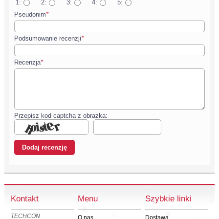
1:
2:
3:
4:
5:
Pseudonim
*
Podsumowanie recenzji
*
Recenzja
*
Przepisz kod captcha z obrazka:
Kontakt
Menu
Szybkie linki
TECHCON
O nas
Dostawa