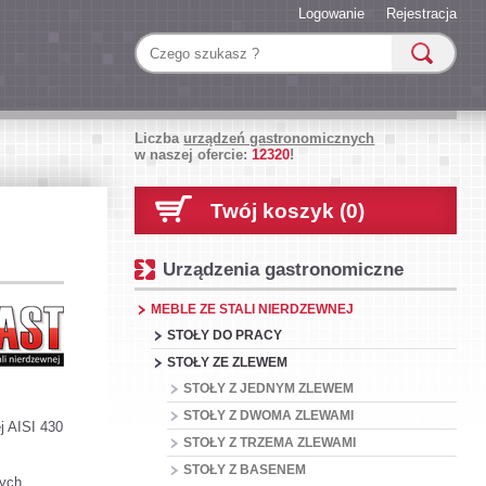
Logowanie
Rejestracja
Liczba
urządzeń gastronomicznych
w naszej ofercie:
12320
!
Twój koszyk (0)
Urządzenia gastronomiczne
MEBLE ZE STALI NIERDZEWNEJ
STOŁY DO PRACY
STOŁY ZE ZLEWEM
STOŁY Z JEDNYM ZLEWEM
STOŁY Z DWOMA ZLEWAMI
j AISI 430
STOŁY Z TRZEMA ZLEWAMI
STOŁY Z BASENEM
zych