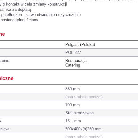
y o kontakt w celu zmiany konstrukcji
zamka za dopłatą
 przetłoczeń – łatwe otwieranie i czyszczenie
 posiada tylnej ściany
ne
Polgast (Polska)
POL-227
zenie
Restauracja
Catering
niczne
850 mm
(patrz tabela poniżej)
700 mm
Stal nierdzewna
ki
15 ± mm
 zlewu
500x400x(h)250 mm
(patrz tabela poniżej)