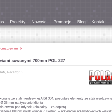
as
Projekty
Nowości
Promocje
Blog
Kontakt
dwoma zlewami
rzwiami suwanymi 700mm POL-227
NAN,
Recenzji: 0,
konane ze stali nierdzewnej AISI 304, pozostałe elementy ze stali nierdzewne
ę Ø 35 mm na życzenie klienta
ia otworu pod młynek koloidalny – za dopłatą
iążenie blatów, półek wynosi 70 kg/m², w przypadku przewidywanych więks