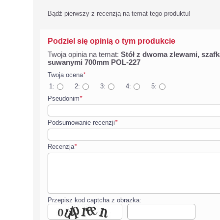
Bądź pierwszy z recenzją na temat tego produktu!
Podziel się opinią o tym produkcie
Twoja opinia na temat:
Stół z dwoma zlewami, szafk
suwanymi 700mm POL-227
Twoja ocena
*
1:
2:
3:
4:
5:
Pseudonim
*
Podsumowanie recenzji
*
Recenzja
*
Przepisz kod captcha z obrazka: