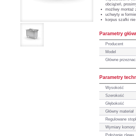
obciążeń, prosim
możliwy montaż 
uchwyty w formie
korpus szafki nie
Parametry głów
Producent
Model
Główne przeznac
Parametry tech
Wysokość
Szerokość
Głębokość
Główny materiał
Regulowane stop
Wymiary komory
Położenie zlewu