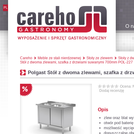
PL
O n
Careho
Meble ze stali nierdzewnej
Stoły ze zlewem
Stoły z 
Stół z dwoma zlewami, szafka z drzwiami suwanymi 700mm POL-227
Polgast Stół z dwoma zlewami, szafka z d
Ocena: 
Dodaj recenzję
Opis
zlew oraz blat wy
otwór pod bateri
możliwość wycięc
dopuszczalne obc