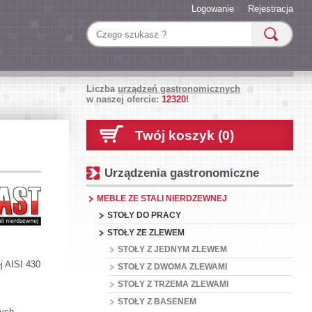
Logowanie
Rejestracja
Liczba
urządzeń gastronomicznych
w naszej ofercie:
12320
!
Twój koszyk (0)
Urządzenia gastronomiczne
MEBLE ZE STALI NIERDZEWNEJ
STOŁY DO PRACY
STOŁY ZE ZLEWEM
STOŁY Z JEDNYM ZLEWEM
j AISI 430
STOŁY Z DWOMA ZLEWAMI
STOŁY Z TRZEMA ZLEWAMI
STOŁY Z BASENEM
zych