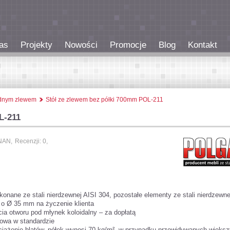
as
Projekty
Nowości
Promocje
Blog
Kontakt
jednym zlewem
Stół ze zlewem bez półki 700mm POL-211
L-211
NAN,
Recenzji: 0,
konane ze stali nierdzewnej AISI 304, pozostałe elementy ze stali nierdzewne
ę o Ø 35 mm na życzenie klienta
ia otworu pod młynek koloidalny – za dopłatą
owa w standardzie
iążenie blatów, półek wynosi 70 kg/m², w przypadku przewidywanych więks