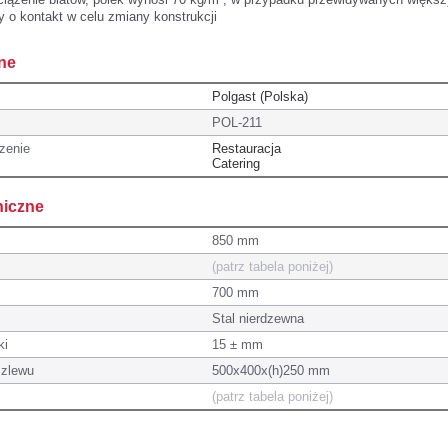
y o kontakt w celu zmiany konstrukcji
ne
Polgast (Polska)
POL-211
zenie
Restauracja
Catering
niczne
850 mm
(patrz tabela poniżej)
700 mm
Stal nierdzewna
ki
15 ± mm
 zlewu
500x400x(h)250 mm
(patrz tabela poniżej)