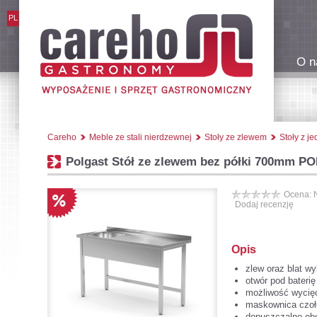
PL
O n
Careho
Meble ze stali nierdzewnej
Stoły ze zlewem
Stoły z 
Polgast Stół ze zlewem bez półki 700mm PO
Ocena: 
Dodaj recenzję
Opis
zlew oraz blat wy
otwór pod bateri
możliwość wycięc
maskownica czoł
dopuszczalne obc