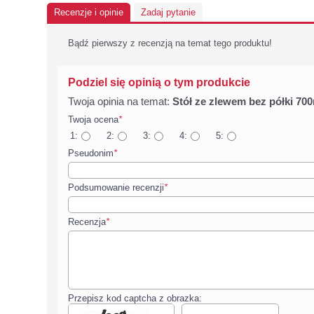
Recenzje i opinie
Zadaj pytanie
Bądź pierwszy z recenzją na temat tego produktu!
Podziel się opinią o tym produkcie
Twoja opinia na temat:
Stół ze zlewem bez półki 7
Twoja ocena
*
1:
2:
3:
4:
5:
Pseudonim
*
Podsumowanie recenzji
*
Recenzja
*
Przepisz kod captcha z obrazka: