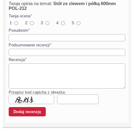
Twoja opinia na temat:
Stół ze zlewem i półką 600mm
POL-212
Twoja ocena
*
1:
2:
3:
4:
5:
Pseudonim
*
Podsumowanie recenzji
*
Recenzja
*
Przepisz kod captcha z obrazka: