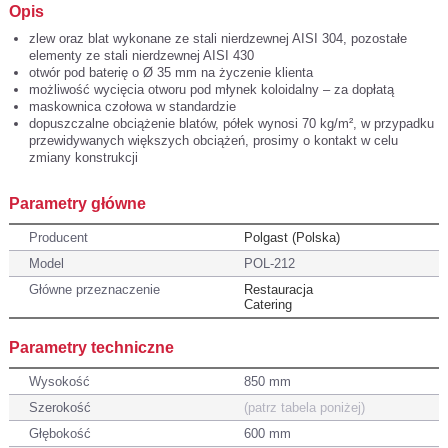
Opis
zlew oraz blat wykonane ze stali nierdzewnej AISI 304, pozostałe
elementy ze stali nierdzewnej AISI 430
otwór pod baterię o Ø 35 mm na życzenie klienta
możliwość wycięcia otworu pod młynek koloidalny – za dopłatą
maskownica czołowa w standardzie
dopuszczalne obciążenie blatów, półek wynosi 70 kg/m², w przypadku
przewidywanych większych obciążeń, prosimy o kontakt w celu
zmiany konstrukcji
Parametry główne
Producent
Polgast (Polska)
Model
POL-212
Główne przeznaczenie
Restauracja
Catering
Parametry techniczne
Wysokość
850 mm
Szerokość
(patrz tabela poniżej)
Głębokość
600 mm