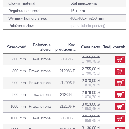
Główny materiał
Stal nierdzewna
Regulowane stopki
15 ± mm
Wymiary komory zlewu
400x400x(h)250 mm
Położenie zlewu
(patrz tabela poniżej)
Położenie
Kod
Szerokość
Cena netto
Twój koszyk
zlewu
producenta
2 755,00 zł
800 mm
Lewa strona
212086-L
1 790,75 zł
2 755,00 zł
800 mm
Prawa strona
212086-P
1 790,75 zł
2 878,00 zł
900 mm
Prawa strona
212096-P
1 870,70 zł
2 878,00 zł
900 mm
Lewa strona
212096-L
1 870,70 zł
3 013,00 zł
1000 mm
Prawa strona
212106-P
1 958,45 zł
3 013,00 zł
1000 mm
Lewa strona
212106-L
1 958,45 zł
3 136,00 zł