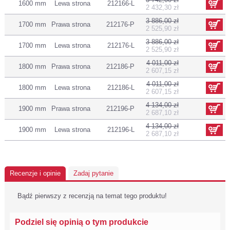
1600 mm
Lewa strona
212166-L
2 432,30 zł
3 886,00 zł
1700 mm
Prawa strona
212176-P
2 525,90 zł
3 886,00 zł
1700 mm
Lewa strona
212176-L
2 525,90 zł
4 011,00 zł
1800 mm
Prawa strona
212186-P
2 607,15 zł
4 011,00 zł
1800 mm
Lewa strona
212186-L
2 607,15 zł
4 134,00 zł
1900 mm
Prawa strona
212196-P
2 687,10 zł
4 134,00 zł
1900 mm
Lewa strona
212196-L
2 687,10 zł
Recenzje i opinie
Zadaj pytanie
Bądź pierwszy z recenzją na temat tego produktu!
Podziel się opinią o tym produkcie