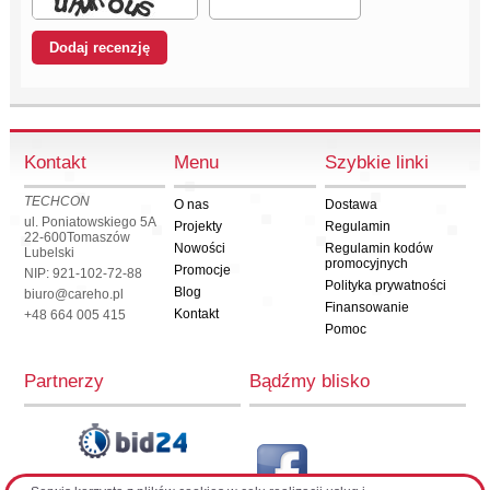
Kontakt
Menu
Szybkie linki
TECHCON
O nas
Dostawa
ul. Poniatowskiego 5A
Projekty
Regulamin
22-600
Tomaszów
Nowości
Regulamin kodów
Lubelski
promocyjnych
Promocje
NIP: 921-102-72-88
Polityka prywatności
Blog
biuro@careho.pl
Finansowanie
Kontakt
+48 664 005 415
Pomoc
Partnerzy
Bądźmy blisko