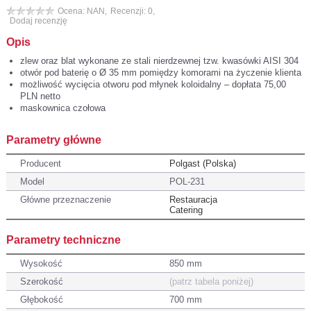
Ocena: NAN,
Recenzji: 0,
Dodaj recenzję
Opis
zlew oraz blat wykonane ze stali nierdzewnej tzw. kwasówki AISI 304
otwór pod baterię o Ø 35 mm pomiędzy komorami na życzenie klienta
możliwość wycięcia otworu pod młynek koloidalny – dopłata 75,00
PLN netto
maskownica czołowa
Parametry główne
Producent
Polgast (Polska)
Model
POL-231
Główne przeznaczenie
Restauracja
Catering
Parametry techniczne
Wysokość
850 mm
Szerokość
(patrz tabela poniżej)
Głębokość
700 mm