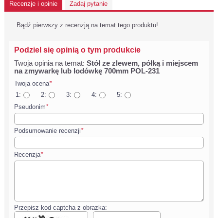
Recenzje i opinie
Zadaj pytanie
Bądź pierwszy z recenzją na temat tego produktu!
Podziel się opinią o tym produkcie
Twoja opinia na temat:
Stół ze zlewem, półką i miejscem
na zmywarkę lub lodówkę 700mm POL-231
Twoja ocena
*
1:
2:
3:
4:
5:
Pseudonim
*
Podsumowanie recenzji
*
Recenzja
*
Przepisz kod captcha z obrazka: