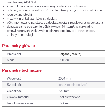
nierdzewnej AISI 304
konstrukcja spawana – zapewniająca stabilność i trwałość
uchwyty w formie przetłoczeń w celu łatwego czyszczenia i otwierania
regulowane stopki
możliwy montaż zamków za dopłatą
półki montowane na stałe, za dopłatą opcja z regulowaną wysokością
dopuszczalne obciążenie półek wynosi 70 kg/m², w przypadku
przewidywanych większych obciążeń, prosimy o kontakt w celu
zmiany konstrukcji
Parametry główne
Producent
Polgast (Polska)
Model
POL-305-2
Parametry techniczne
Wysokość
2000 mm
Szerokość
(patrz tabela poniżej)
Głębokość
700 mm
Główny materiał
Stal nierdzewna
Regulowane stopki
15 ± mm