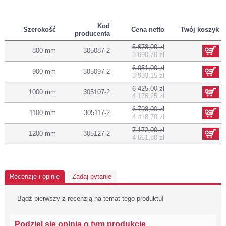
Kod
Szerokość
Cena netto
Twój koszyk
producenta
5 678,00 zł
800 mm
305087-2
3 690,70 zł
6 051,00 zł
900 mm
305097-2
3 933,15 zł
6 425,00 zł
1000 mm
305107-2
4 176,25 zł
6 798,00 zł
1100 mm
305117-2
4 418,70 zł
7 172,00 zł
1200 mm
305127-2
4 661,80 zł
Recenzje i opinie
Zadaj pytanie
Bądź pierwszy z recenzją na temat tego produktu!
Podziel się opinią o tym produkcie