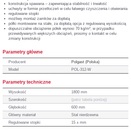
konstrukcja spawana – zapewniająca stabilność i trwałość
uchwyty w formie przetłoczeń w celu łatwego czyszczenia i otwierania
regulowane stopki
możliwy montaż zamków za dopłatą
półki montowane na stałe, za dopłatą opcja z regulowaną wysokością
dopuszczalne obciążenie półek wynosi 70 kg/m², w przypadku
przewidywanych większych obciążeń, prosimy o kontakt w celu
zmiany konstrukcji
Parametry główne
Producent
Polgast (Polska)
Model
POL-312-W
Parametry techniczne
Wysokość
1800 mm
Szerokość
(patrz tabela poniżej)
Głębokość
600 mm
Główny materiał
Stal nierdzewna
Regulowane stopki
15 ± mm