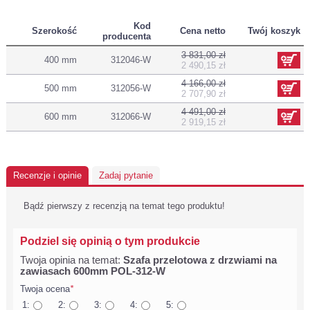
Kod
Szerokość
Cena netto
Twój koszyk
producenta
3 831,00 zł
400 mm
312046-W
2 490,15 zł
4 166,00 zł
500 mm
312056-W
2 707,90 zł
4 491,00 zł
600 mm
312066-W
2 919,15 zł
Recenzje i opinie
Zadaj pytanie
Bądź pierwszy z recenzją na temat tego produktu!
Podziel się opinią o tym produkcie
Twoja opinia na temat:
Szafa przelotowa z drzwiami na
zawiasach 600mm POL-312-W
Twoja ocena
*
1:
2:
3:
4:
5: