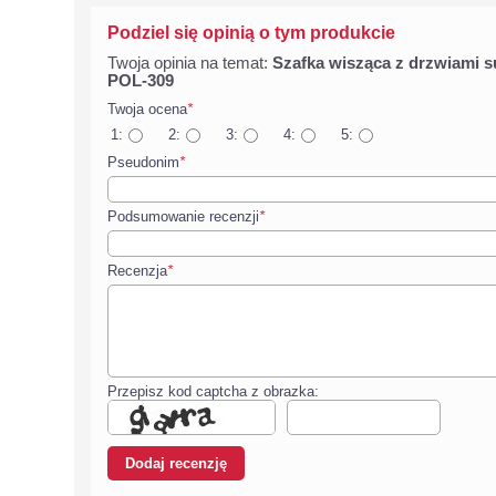
Podziel się opinią o tym produkcie
Twoja opinia na temat:
Szafka wisząca z drzwiami
POL-309
Twoja ocena
*
1:
2:
3:
4:
5:
Pseudonim
*
Podsumowanie recenzji
*
Recenzja
*
Przepisz kod captcha z obrazka: