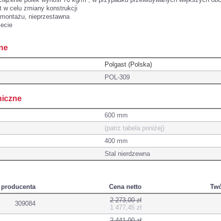
t w celu zmiany konstrukcji
emontażu, nieprzestawna
ecie
ne
Polgast (Polska)
POL-309
niczne
600 mm
(patrz tabela poniżej)
400 mm
Stal nierdzewna
 producenta
Cena netto
Twó
2 273,00 zł
309084
1 477,45 zł
2 441,00 zł