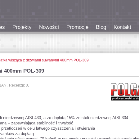
as
Projekty
Nowości
Promocje
Blog
Kontakt
afka wisząca z drzwiami suwanymi 400mm POL-309
mi 400mm POL-309
NAN,
Recenzji: 0,
i nierdzewnej AISI 430, a za dopłatą 15% ze stali nierdzewnej AISI 304
ana – zapewniająca stabilność i trwałość
 przetłoczeń w celu łatwego czyszczenia i otwierania
zamków za dopłatą
iążenie półek wynosi 70 kg/m², w przypadku przewidywanych większych obc