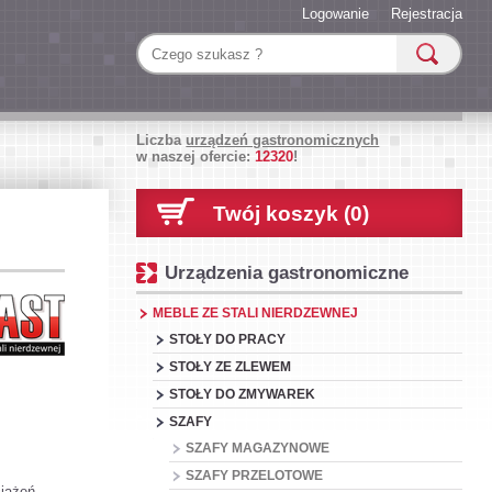
Logowanie
Rejestracja
Liczba
urządzeń gastronomicznych
w naszej ofercie:
12320
!
Twój koszyk (0)
Urządzenia gastronomiczne
MEBLE ZE STALI NIERDZEWNEJ
STOŁY DO PRACY
STOŁY ZE ZLEWEM
STOŁY DO ZMYWAREK
SZAFY
SZAFY MAGAZYNOWE
SZAFY PRZELOTOWE
iążeń,