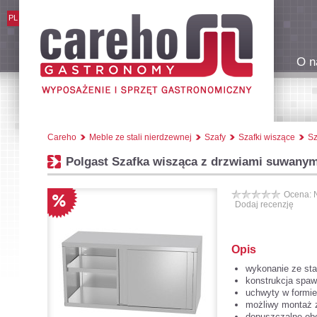
PL
O n
Careho
Meble ze stali nierdzewnej
Szafy
Szafki wiszące
Sz
Polgast Szafka wisząca z drzwiami suwany
Ocena: 
Dodaj recenzję
Opis
wykonanie ze stal
konstrukcja spaw
uchwyty w formie
możliwy montaż 
dopuszczalne obc