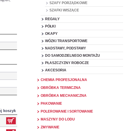
SZAFY PORZĄDKOWE
SZAFKI WISZĄCE
REGAŁY
PÓŁKI
OKAPY
WÓZKI TRANSPORTOWE
NADSTAWY, PODSTAWY
DO SAMODZIELNEGO MONTAŻU
PŁASZCZYZNY ROBOCZE
AKCESORIA
CHEMIA PROFESJONALNA
OBRÓBKA TERMICZNA
OBRÓBKA MECHANICZNA
PAKOWANIE
j koszyk
POLEROWANIE I SORTOWANIE
MASZYNY DO LODU
ZMYWANIE