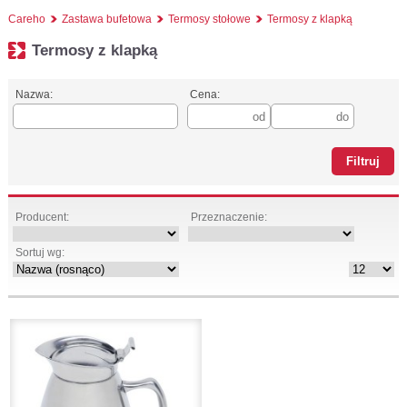
Careho
Zastawa bufetowa
Termosy stołowe
Termosy z klapką
Termosy z klapką
Nazwa:
Cena:
Producent:
Przeznaczenie:
Sortuj wg: